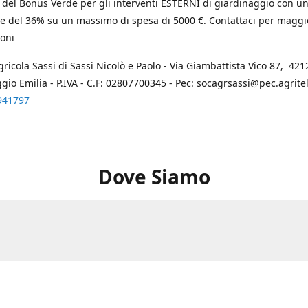
 del Bonus Verde per gli interventi ESTERNI di giardinaggio con u
e del 36% su un massimo di spesa di 5000 €. Contattaci per maggi
oni
gricola Sassi di Sassi Nicolò e Paolo - Via Giambattista Vico 87, 4212
ggio Emilia - P.IVA - C.F: 02807700345 - Pec: socagrsassi@pec.agritel.
941797
Dove Siamo