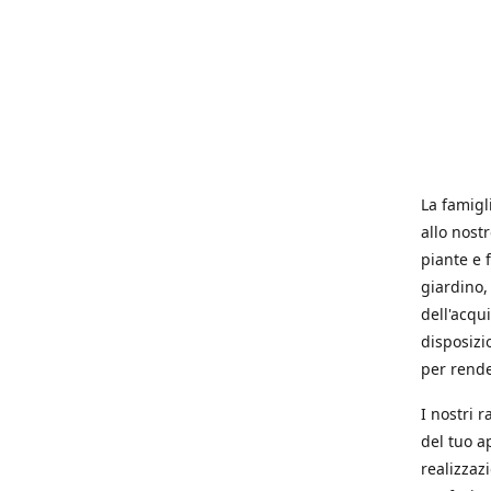
La famigl
allo nost
piante e f
giardino, 
dell'acqu
disposizi
per rende
I nostri 
del tuo a
realizzaz