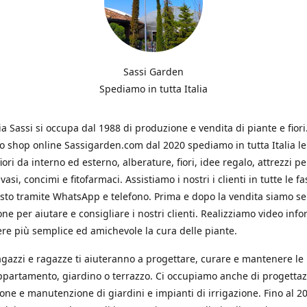
Sassi Garden
Spediamo in tutta Italia
ia Sassi si occupa dal 1988 di produzione e vendita di piante e fiori
ro shop online Sassigarden.com dal 2020 spediamo in tutta Italia le
iori da interno ed esterno, alberature, fiori, idee regalo, attrezzi per
vasi, concimi e fitofarmaci. Assistiamo i nostri i clienti in tutte le fa
isto tramite WhatsApp e telefono. Prima e dopo la vendita siamo s
one per aiutare e consigliare i nostri clienti. Realizziamo video info
re più semplice ed amichevole la cura delle piante.
ragazzi e ragazze ti aiuteranno a progettare, curare e mantenere le
ppartamento, giardino o terrazzo. Ci occupiamo anche di progettaz
ione e manutenzione di giardini e impianti di irrigazione. Fino al 2