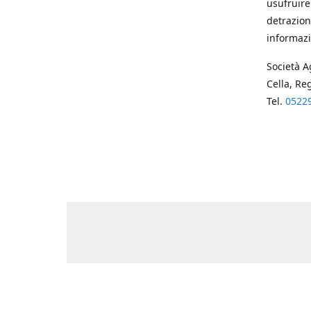
usufruire
detrazion
informazi
Società A
Cella, Re
Tel.
0522