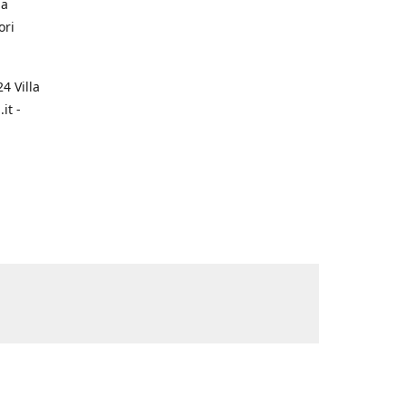
na
ori
4 Villa
it -