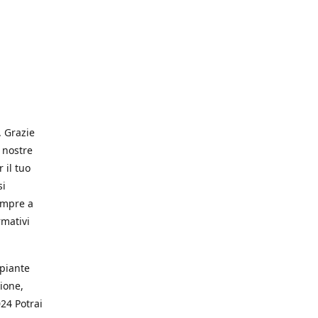
. Grazie
 nostre
 il tuo
si
empre a
rmativi
 piante
ione,
024 Potrai