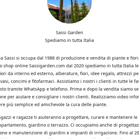
Sassi Garden
Spediamo in tutta Italia
ia Sassi si occupa dal 1988 di produzione e vendita di piante e fiori
ro shop online Sassigarden.com dal 2020 spediamo in tutta Italia le
iori da interno ed esterno, alberature, fiori, idee regalo, attrezzi per
vasi, concimi e fitofarmaci. Assistiamo i nostri i clienti in tutte le fa
isto tramite WhatsApp e telefono. Prima e dopo la vendita siamo s
one per aiutare e consigliare i nostri clienti. Realizziamo video info
re più semplice ed amichevole la cura delle piante.
ragazzi e ragazze ti aiuteranno a progettare, curare e mantenere le
ppartamento, giardino o terrazzo. Ci occupiamo anche di progettaz
ione e manutenzione di giardini e impianti di irrigazione. Fino al 2