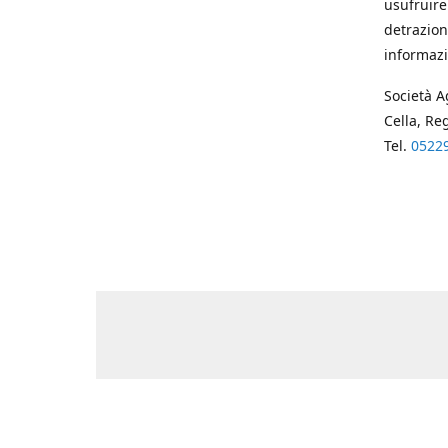
usufruire
detrazion
informazi
Società A
Cella, Re
Tel.
0522