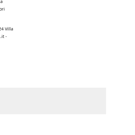
na
ori
4 Villa
it -