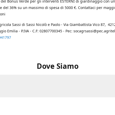
 del Bonus Verde per gli interventi ESTERNI di giardinaggio con u
e del 36% su un massimo di spesa di 5000 €. Contattaci per maggi
oni
gricola Sassi di Sassi Nicolò e Paolo - Via Giambattista Vico 87, 4212
ggio Emilia - P.IVA - C.F: 02807700345 - Pec: socagrsassi@pec.agritel.
941797
Dove Siamo