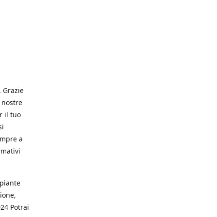
. Grazie
 nostre
 il tuo
si
empre a
rmativi
 piante
ione,
024 Potrai