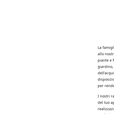
La famigl
allo nost
piante e f
giardino, 
dell'acqu
disposizi
per rende
I nostri 
del tuo a
realizzaz