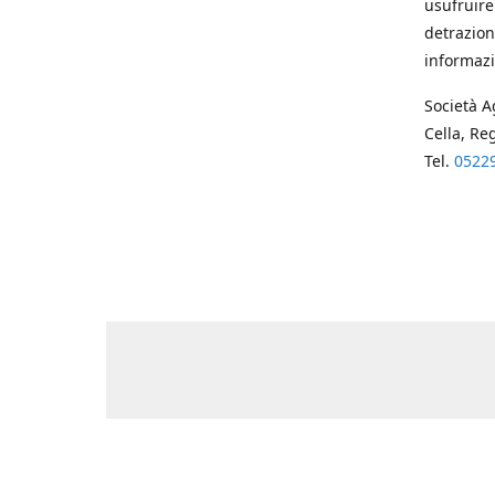
usufruire
detrazion
informazi
Società A
Cella, Re
Tel.
0522