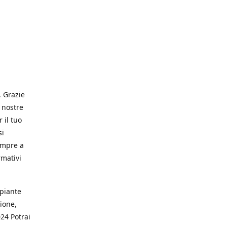
. Grazie
 nostre
 il tuo
si
empre a
rmativi
 piante
ione,
024 Potrai