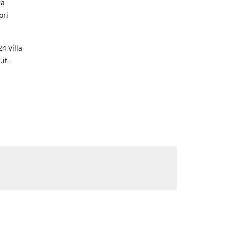
na
ori
4 Villa
it -