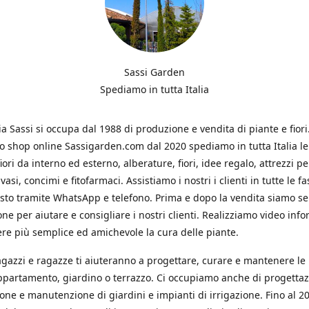
Sassi Garden
Spediamo in tutta Italia
ia Sassi si occupa dal 1988 di produzione e vendita di piante e fiori
ro shop online Sassigarden.com dal 2020 spediamo in tutta Italia le
iori da interno ed esterno, alberature, fiori, idee regalo, attrezzi per
vasi, concimi e fitofarmaci. Assistiamo i nostri i clienti in tutte le fa
isto tramite WhatsApp e telefono. Prima e dopo la vendita siamo s
one per aiutare e consigliare i nostri clienti. Realizziamo video info
re più semplice ed amichevole la cura delle piante.
ragazzi e ragazze ti aiuteranno a progettare, curare e mantenere le
ppartamento, giardino o terrazzo. Ci occupiamo anche di progettaz
ione e manutenzione di giardini e impianti di irrigazione. Fino al 2