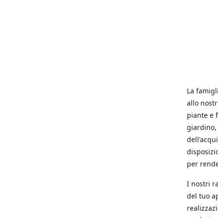
La famigl
allo nost
piante e f
giardino, 
dell'acqu
disposizi
per rende
I nostri 
del tuo a
realizzaz