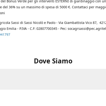
 del Bonus Verde per gli interventi ESTERNI di giardinaggio con u
e del 36% su un massimo di spesa di 5000 €. Contattaci per maggi
oni
gricola Sassi di Sassi Nicolò e Paolo - Via Giambattista Vico 87, 4212
ggio Emilia - P.IVA - C.F: 02807700345 - Pec: socagrsassi@pec.agritel.
941797
Dove Siamo