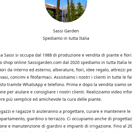
Sassi Garden
Spediamo in tutta Italia
ia Sassi si occupa dal 1988 di produzione e vendita di piante e fiori
ro shop online Sassigarden.com dal 2020 spediamo in tutta Italia le
iori da interno ed esterno, alberature, fiori, idee regalo, attrezzi per
vasi, concimi e fitofarmaci. Assistiamo i nostri i clienti in tutte le fa
isto tramite WhatsApp e telefono. Prima e dopo la vendita siamo s
one per aiutare e consigliare i nostri clienti. Realizziamo video info
re più semplice ed amichevole la cura delle piante.
ragazzi e ragazze ti aiuteranno a progettare, curare e mantenere le
ppartamento, giardino o terrazzo. Ci occupiamo anche di progettaz
ione e manutenzione di giardini e impianti di irrigazione. Fino al 2