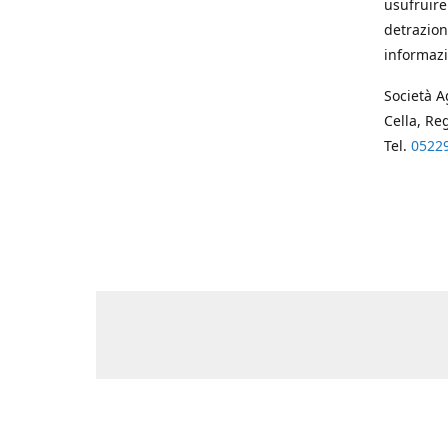
usufruire
detrazion
informazi
Società A
Cella, Re
Tel.
0522