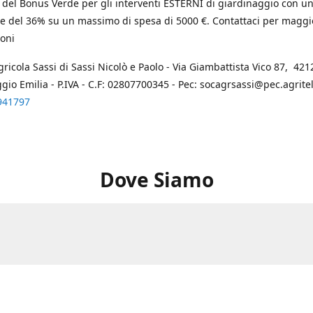
 del Bonus Verde per gli interventi ESTERNI di giardinaggio con u
e del 36% su un massimo di spesa di 5000 €. Contattaci per maggi
oni
gricola Sassi di Sassi Nicolò e Paolo - Via Giambattista Vico 87, 4212
ggio Emilia - P.IVA - C.F: 02807700345 - Pec: socagrsassi@pec.agritel.
941797
Dove Siamo