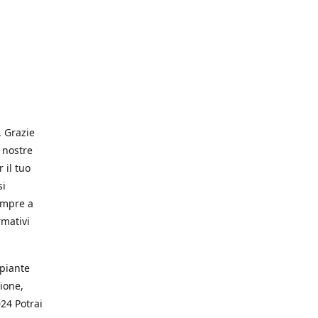
. Grazie
 nostre
 il tuo
si
empre a
rmativi
 piante
ione,
024 Potrai