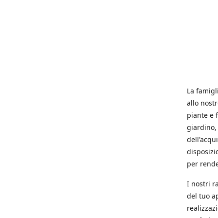
La famigl
allo nost
piante e f
giardino, 
dell'acqu
disposizi
per rende
I nostri 
del tuo a
realizzaz