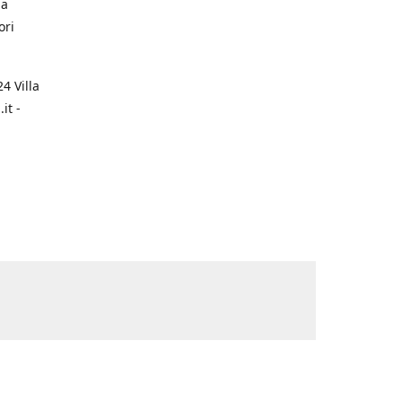
na
ori
4 Villa
it -