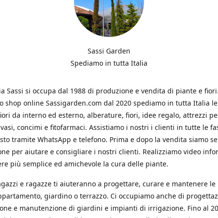
Sassi Garden
Spediamo in tutta Italia
ia Sassi si occupa dal 1988 di produzione e vendita di piante e fiori
ro shop online Sassigarden.com dal 2020 spediamo in tutta Italia le
iori da interno ed esterno, alberature, fiori, idee regalo, attrezzi per
vasi, concimi e fitofarmaci. Assistiamo i nostri i clienti in tutte le fa
isto tramite WhatsApp e telefono. Prima e dopo la vendita siamo s
one per aiutare e consigliare i nostri clienti. Realizziamo video info
re più semplice ed amichevole la cura delle piante.
ragazzi e ragazze ti aiuteranno a progettare, curare e mantenere le
ppartamento, giardino o terrazzo. Ci occupiamo anche di progettaz
ione e manutenzione di giardini e impianti di irrigazione. Fino al 2