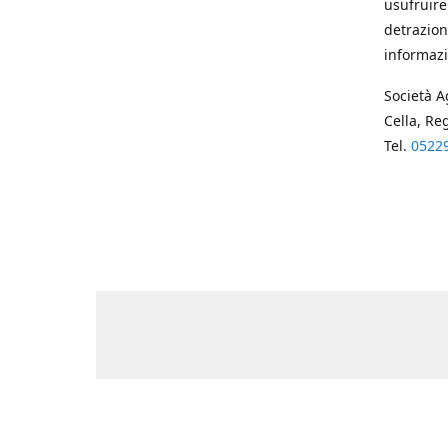
usufruire
detrazion
informazi
Società A
Cella, Re
Tel.
0522