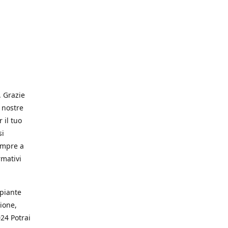
. Grazie
 nostre
 il tuo
si
empre a
rmativi
 piante
ione,
024 Potrai