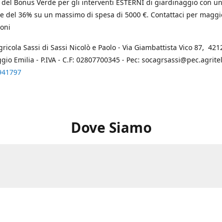
 del Bonus Verde per gli interventi ESTERNI di giardinaggio con u
e del 36% su un massimo di spesa di 5000 €. Contattaci per maggi
oni
gricola Sassi di Sassi Nicolò e Paolo - Via Giambattista Vico 87, 4212
ggio Emilia - P.IVA - C.F: 02807700345 - Pec: socagrsassi@pec.agritel.
941797
Dove Siamo