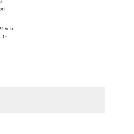
na
ori
4 Villa
it -