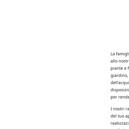
La famigl
allo nost
piante e f
giardino, 
dell'acqu
disposizi
per rende
I nostri 
del tuo a
realizzaz