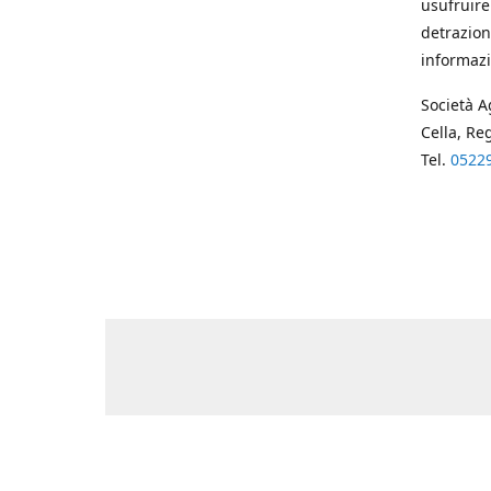
usufruire
detrazion
informazi
Società A
Cella, Re
Tel.
0522