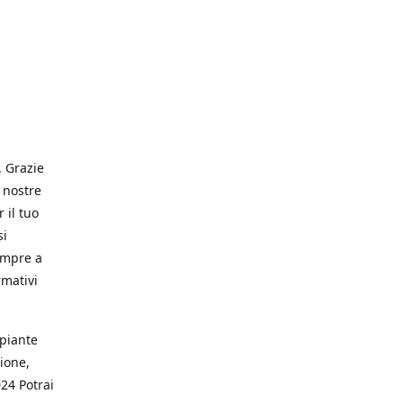
. Grazie
 nostre
 il tuo
si
empre a
rmativi
 piante
ione,
024 Potrai