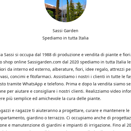
Sassi Garden
Spediamo in tutta Italia
ia Sassi si occupa dal 1988 di produzione e vendita di piante e fiori
ro shop online Sassigarden.com dal 2020 spediamo in tutta Italia le
iori da interno ed esterno, alberature, fiori, idee regalo, attrezzi per
vasi, concimi e fitofarmaci. Assistiamo i nostri i clienti in tutte le fa
isto tramite WhatsApp e telefono. Prima e dopo la vendita siamo s
one per aiutare e consigliare i nostri clienti. Realizziamo video info
re più semplice ed amichevole la cura delle piante.
ragazzi e ragazze ti aiuteranno a progettare, curare e mantenere le
ppartamento, giardino o terrazzo. Ci occupiamo anche di progettaz
ione e manutenzione di giardini e impianti di irrigazione. Fino al 2