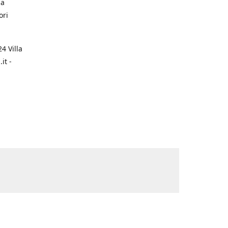
na
ori
4 Villa
it -