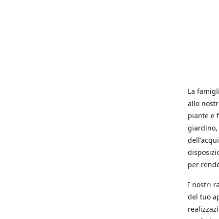
La famigl
allo nost
piante e f
giardino, 
dell'acqu
disposizi
per rende
I nostri 
del tuo a
realizzaz