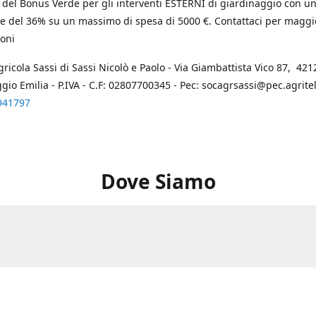
 del Bonus Verde per gli interventi ESTERNI di giardinaggio con u
e del 36% su un massimo di spesa di 5000 €. Contattaci per maggi
oni
gricola Sassi di Sassi Nicolò e Paolo - Via Giambattista Vico 87, 4212
ggio Emilia - P.IVA - C.F: 02807700345 - Pec: socagrsassi@pec.agritel.
941797
Dove Siamo