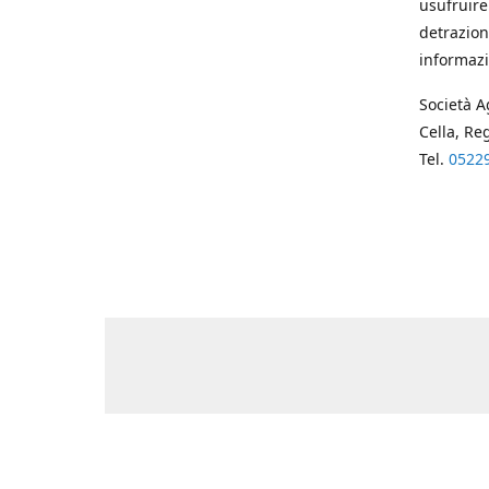
usufruire
detrazion
informazi
Società A
Cella, Re
Tel.
0522