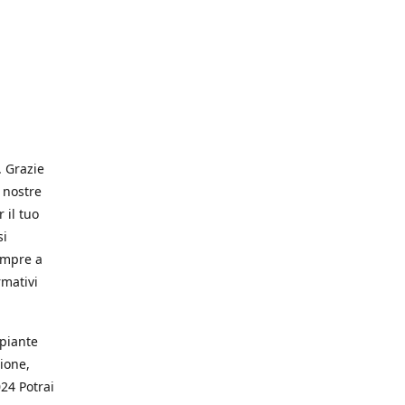
. Grazie
 nostre
 il tuo
si
empre a
rmativi
 piante
ione,
024 Potrai