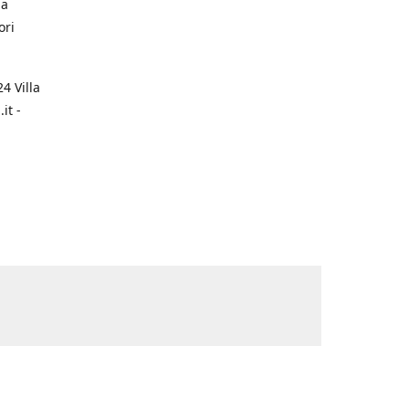
na
ori
4 Villa
it -