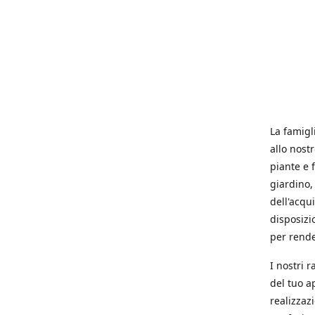
La famigl
allo nost
piante e f
giardino, 
dell'acqu
disposizi
per rende
I nostri 
del tuo a
realizzaz