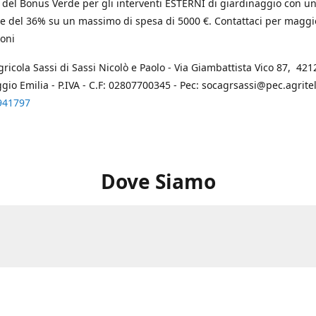
 del Bonus Verde per gli interventi ESTERNI di giardinaggio con u
e del 36% su un massimo di spesa di 5000 €. Contattaci per maggi
oni
gricola Sassi di Sassi Nicolò e Paolo - Via Giambattista Vico 87, 4212
ggio Emilia - P.IVA - C.F: 02807700345 - Pec: socagrsassi@pec.agritel.
941797
Dove Siamo