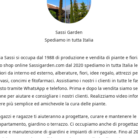
Sassi Garden
Spediamo in tutta Italia
ia Sassi si occupa dal 1988 di produzione e vendita di piante e fiori
ro shop online Sassigarden.com dal 2020 spediamo in tutta Italia le
iori da interno ed esterno, alberature, fiori, idee regalo, attrezzi per
vasi, concimi e fitofarmaci. Assistiamo i nostri i clienti in tutte le fa
isto tramite WhatsApp e telefono. Prima e dopo la vendita siamo s
one per aiutare e consigliare i nostri clienti. Realizziamo video info
re più semplice ed amichevole la cura delle piante.
ragazzi e ragazze ti aiuteranno a progettare, curare e mantenere le
ppartamento, giardino o terrazzo. Ci occupiamo anche di progettaz
ione e manutenzione di giardini e impianti di irrigazione. Fino al 2