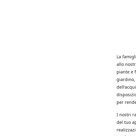
La famigl
allo nost
piante e f
giardino, 
dell'acqu
disposizi
per rende
I nostri 
del tuo a
realizzaz