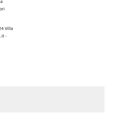
na
ori
4 Villa
it -