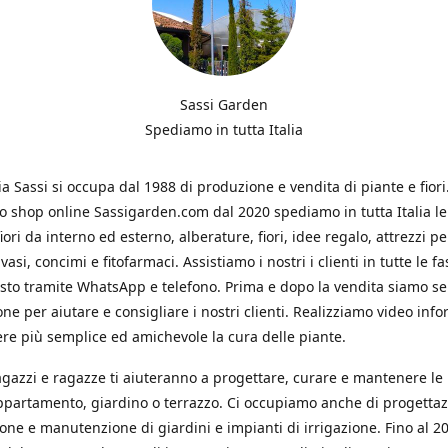
Sassi Garden
Spediamo in tutta Italia
ia Sassi si occupa dal 1988 di produzione e vendita di piante e fiori
ro shop online Sassigarden.com dal 2020 spediamo in tutta Italia le
iori da interno ed esterno, alberature, fiori, idee regalo, attrezzi per
vasi, concimi e fitofarmaci. Assistiamo i nostri i clienti in tutte le fa
isto tramite WhatsApp e telefono. Prima e dopo la vendita siamo s
one per aiutare e consigliare i nostri clienti. Realizziamo video info
re più semplice ed amichevole la cura delle piante.
ragazzi e ragazze ti aiuteranno a progettare, curare e mantenere le
ppartamento, giardino o terrazzo. Ci occupiamo anche di progettaz
ione e manutenzione di giardini e impianti di irrigazione. Fino al 2