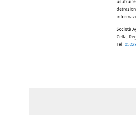
usufruire
detrazion
informazi
Società A
Cella, Re
Tel.
0522