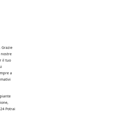
. Grazie
 nostre
 il tuo
si
empre a
rmativi
 piante
ione,
024 Potrai