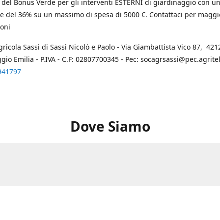
 del Bonus Verde per gli interventi ESTERNI di giardinaggio con u
e del 36% su un massimo di spesa di 5000 €. Contattaci per maggi
oni
gricola Sassi di Sassi Nicolò e Paolo - Via Giambattista Vico 87, 4212
ggio Emilia - P.IVA - C.F: 02807700345 - Pec: socagrsassi@pec.agritel.
941797
Dove Siamo