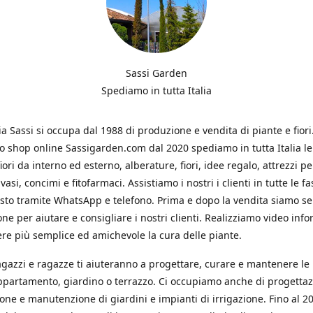
Sassi Garden
Spediamo in tutta Italia
ia Sassi si occupa dal 1988 di produzione e vendita di piante e fiori
ro shop online Sassigarden.com dal 2020 spediamo in tutta Italia le
iori da interno ed esterno, alberature, fiori, idee regalo, attrezzi per
vasi, concimi e fitofarmaci. Assistiamo i nostri i clienti in tutte le fa
isto tramite WhatsApp e telefono. Prima e dopo la vendita siamo s
one per aiutare e consigliare i nostri clienti. Realizziamo video info
re più semplice ed amichevole la cura delle piante.
ragazzi e ragazze ti aiuteranno a progettare, curare e mantenere le
ppartamento, giardino o terrazzo. Ci occupiamo anche di progettaz
ione e manutenzione di giardini e impianti di irrigazione. Fino al 2