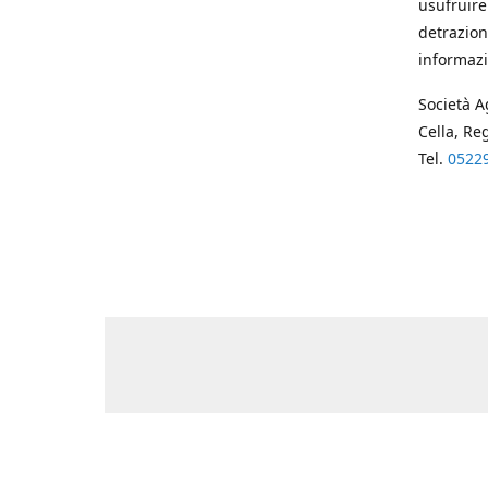
usufruire
detrazion
informazi
Società A
Cella, Re
Tel.
0522