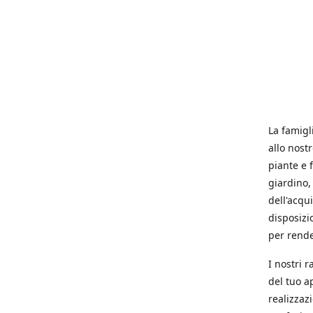
La famigl
allo nost
piante e f
giardino, 
dell'acqu
disposizi
per rende
I nostri 
del tuo a
realizzaz