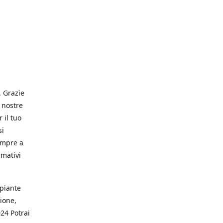
. Grazie
 nostre
 il tuo
si
empre a
rmativi
 piante
ione,
024 Potrai