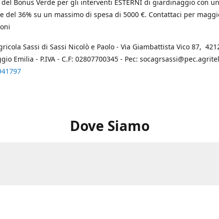
 del Bonus Verde per gli interventi ESTERNI di giardinaggio con u
e del 36% su un massimo di spesa di 5000 €. Contattaci per maggi
oni
gricola Sassi di Sassi Nicolò e Paolo - Via Giambattista Vico 87, 4212
ggio Emilia - P.IVA - C.F: 02807700345 - Pec: socagrsassi@pec.agritel.
941797
Dove Siamo