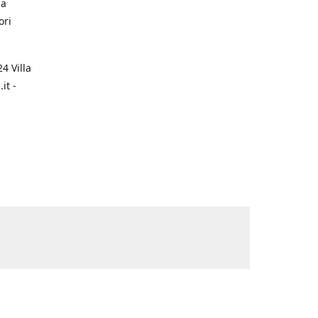
na
ori
4 Villa
it -