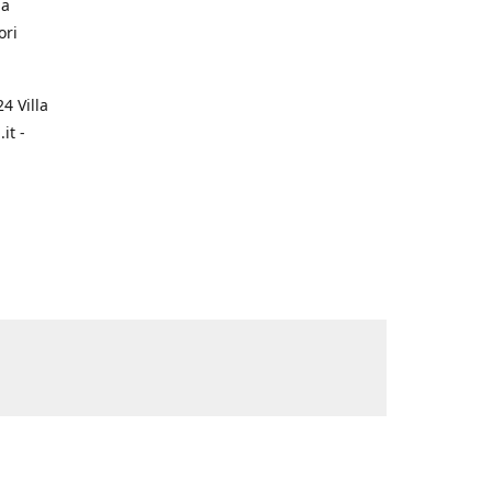
na
ori
4 Villa
it -