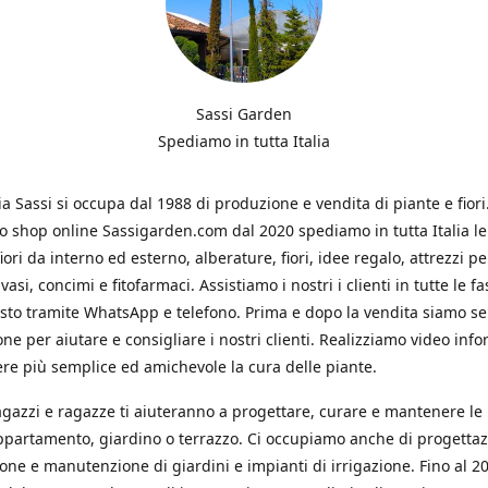
Sassi Garden
Spediamo in tutta Italia
ia Sassi si occupa dal 1988 di produzione e vendita di piante e fiori
ro shop online Sassigarden.com dal 2020 spediamo in tutta Italia le
iori da interno ed esterno, alberature, fiori, idee regalo, attrezzi per
vasi, concimi e fitofarmaci. Assistiamo i nostri i clienti in tutte le fa
isto tramite WhatsApp e telefono. Prima e dopo la vendita siamo s
one per aiutare e consigliare i nostri clienti. Realizziamo video info
re più semplice ed amichevole la cura delle piante.
ragazzi e ragazze ti aiuteranno a progettare, curare e mantenere le
ppartamento, giardino o terrazzo. Ci occupiamo anche di progettaz
ione e manutenzione di giardini e impianti di irrigazione. Fino al 2