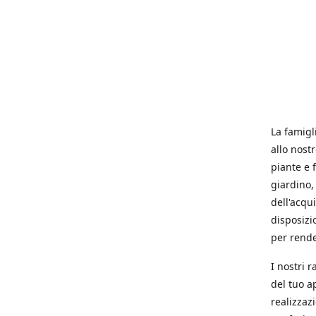
La famigl
allo nost
piante e f
giardino, 
dell'acqu
disposizi
per rende
I nostri 
del tuo a
realizzaz