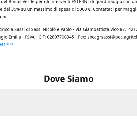
 del Bonus Verde per gli interventi ESTERNI di giardinaggio con u
e del 36% su un massimo di spesa di 5000 €. Contattaci per maggi
oni
gricola Sassi di Sassi Nicolò e Paolo - Via Giambattista Vico 87, 4212
ggio Emilia - P.IVA - C.F: 02807700345 - Pec: socagrsassi@pec.agritel.
941797
Dove Siamo