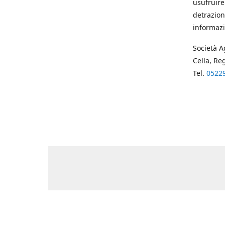
usufruire
detrazion
informazi
Società A
Cella, Re
Tel.
0522