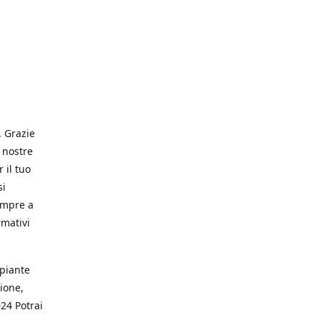
. Grazie
 nostre
 il tuo
si
empre a
rmativi
 piante
ione,
024 Potrai