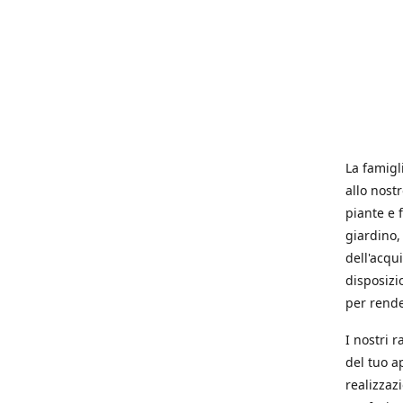
La famigl
allo nost
piante e f
giardino, 
dell'acqu
disposizi
per rende
I nostri 
del tuo a
realizzaz