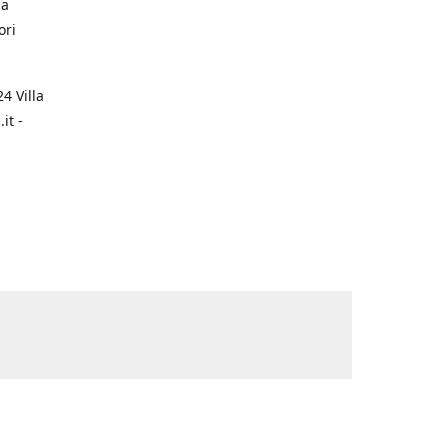
na
ori
4 Villa
it -