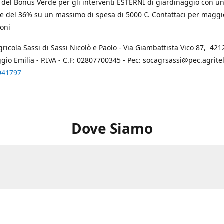
 del Bonus Verde per gli interventi ESTERNI di giardinaggio con u
e del 36% su un massimo di spesa di 5000 €. Contattaci per maggi
oni
gricola Sassi di Sassi Nicolò e Paolo - Via Giambattista Vico 87, 4212
ggio Emilia - P.IVA - C.F: 02807700345 - Pec: socagrsassi@pec.agritel.
941797
Dove Siamo