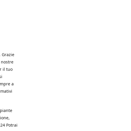
. Grazie
 nostre
 il tuo
si
empre a
rmativi
 piante
ione,
024 Potrai