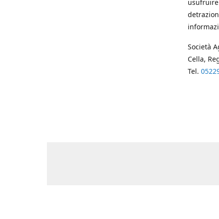
usufruire
detrazion
informazi
Società A
Cella, Re
Tel.
0522