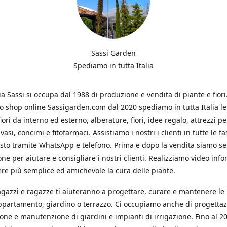
Sassi Garden
Spediamo in tutta Italia
ia Sassi si occupa dal 1988 di produzione e vendita di piante e fiori
ro shop online Sassigarden.com dal 2020 spediamo in tutta Italia le
iori da interno ed esterno, alberature, fiori, idee regalo, attrezzi per
vasi, concimi e fitofarmaci. Assistiamo i nostri i clienti in tutte le fa
isto tramite WhatsApp e telefono. Prima e dopo la vendita siamo s
one per aiutare e consigliare i nostri clienti. Realizziamo video info
re più semplice ed amichevole la cura delle piante.
ragazzi e ragazze ti aiuteranno a progettare, curare e mantenere le
ppartamento, giardino o terrazzo. Ci occupiamo anche di progettaz
ione e manutenzione di giardini e impianti di irrigazione. Fino al 2