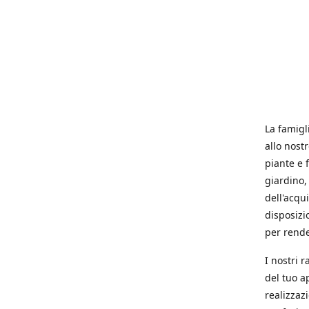
La famigl
allo nost
piante e f
giardino, 
dell'acqu
disposizi
per rende
I nostri 
del tuo a
realizzaz