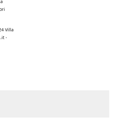
na
ori
4 Villa
it -