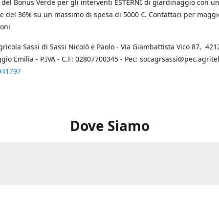
 del Bonus Verde per gli interventi ESTERNI di giardinaggio con u
e del 36% su un massimo di spesa di 5000 €. Contattaci per maggi
oni
gricola Sassi di Sassi Nicolò e Paolo - Via Giambattista Vico 87, 4212
ggio Emilia - P.IVA - C.F: 02807700345 - Pec: socagrsassi@pec.agritel.
941797
Dove Siamo