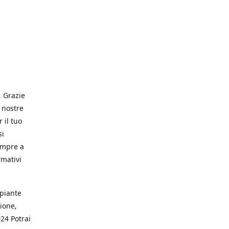
. Grazie
 nostre
 il tuo
si
empre a
rmativi
 piante
ione,
024 Potrai