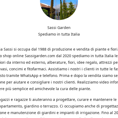
Sassi Garden
Spediamo in tutta Italia
ia Sassi si occupa dal 1988 di produzione e vendita di piante e fiori
ro shop online Sassigarden.com dal 2020 spediamo in tutta Italia le
iori da interno ed esterno, alberature, fiori, idee regalo, attrezzi per
vasi, concimi e fitofarmaci. Assistiamo i nostri i clienti in tutte le fa
isto tramite WhatsApp e telefono. Prima e dopo la vendita siamo s
one per aiutare e consigliare i nostri clienti. Realizziamo video info
re più semplice ed amichevole la cura delle piante.
ragazzi e ragazze ti aiuteranno a progettare, curare e mantenere le
ppartamento, giardino o terrazzo. Ci occupiamo anche di progettaz
ione e manutenzione di giardini e impianti di irrigazione. Fino al 2