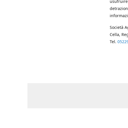
usufruire
detrazion
informazi
Società A
Cella, Re
Tel.
0522