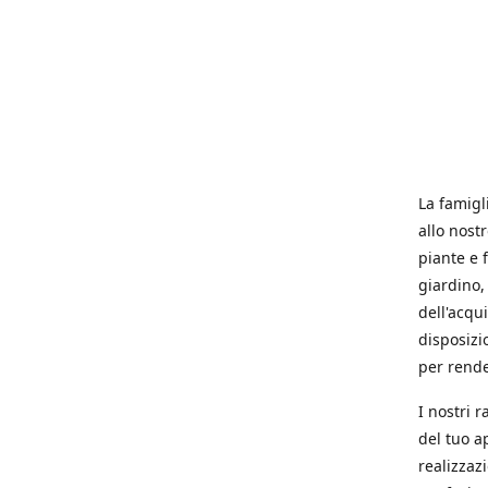
La famigl
allo nost
piante e f
giardino, 
dell'acqu
disposizi
per rende
I nostri 
del tuo a
realizzaz