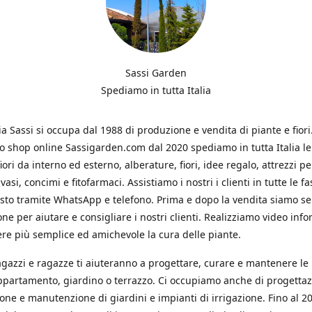
Sassi Garden
Spediamo in tutta Italia
ia Sassi si occupa dal 1988 di produzione e vendita di piante e fiori
ro shop online Sassigarden.com dal 2020 spediamo in tutta Italia le
iori da interno ed esterno, alberature, fiori, idee regalo, attrezzi per
vasi, concimi e fitofarmaci. Assistiamo i nostri i clienti in tutte le fa
isto tramite WhatsApp e telefono. Prima e dopo la vendita siamo s
one per aiutare e consigliare i nostri clienti. Realizziamo video info
re più semplice ed amichevole la cura delle piante.
ragazzi e ragazze ti aiuteranno a progettare, curare e mantenere le
ppartamento, giardino o terrazzo. Ci occupiamo anche di progettaz
ione e manutenzione di giardini e impianti di irrigazione. Fino al 2