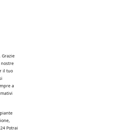
. Grazie
 nostre
 il tuo
si
empre a
rmativi
 piante
ione,
024 Potrai