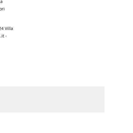
na
ori
4 Villa
it -