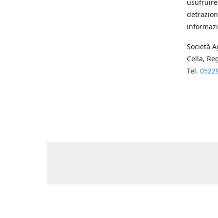
usufruire
detrazion
informazi
Società A
Cella, Re
Tel.
0522