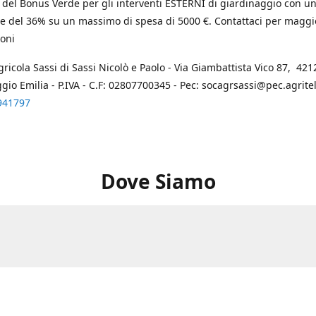
 del Bonus Verde per gli interventi ESTERNI di giardinaggio con u
e del 36% su un massimo di spesa di 5000 €. Contattaci per maggi
oni
gricola Sassi di Sassi Nicolò e Paolo - Via Giambattista Vico 87, 4212
ggio Emilia - P.IVA - C.F: 02807700345 - Pec: socagrsassi@pec.agritel.
941797
Dove Siamo