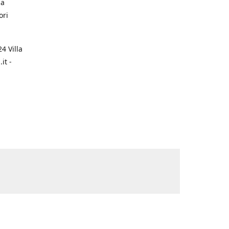
na
ori
4 Villa
it -