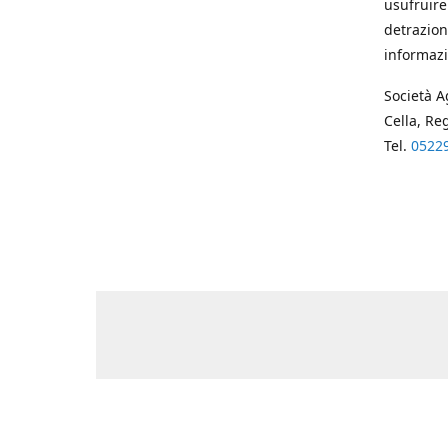
usufruire
detrazion
informazi
Società A
Cella, Re
Tel.
0522