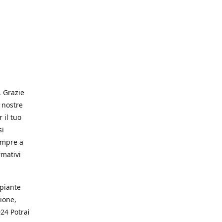
. Grazie
 nostre
 il tuo
si
empre a
rmativi
 piante
ione,
024 Potrai