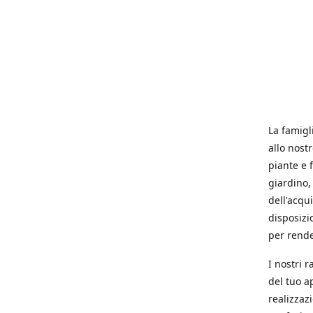
La famigl
allo nost
piante e f
giardino, 
dell'acqu
disposizi
per rende
I nostri 
del tuo a
realizzaz