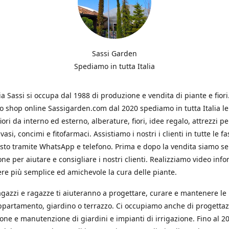
Sassi Garden
Spediamo in tutta Italia
ia Sassi si occupa dal 1988 di produzione e vendita di piante e fiori
ro shop online Sassigarden.com dal 2020 spediamo in tutta Italia le
iori da interno ed esterno, alberature, fiori, idee regalo, attrezzi per
vasi, concimi e fitofarmaci. Assistiamo i nostri i clienti in tutte le fa
isto tramite WhatsApp e telefono. Prima e dopo la vendita siamo s
one per aiutare e consigliare i nostri clienti. Realizziamo video info
re più semplice ed amichevole la cura delle piante.
ragazzi e ragazze ti aiuteranno a progettare, curare e mantenere le
ppartamento, giardino o terrazzo. Ci occupiamo anche di progettaz
ione e manutenzione di giardini e impianti di irrigazione. Fino al 2