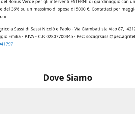
 del Bonus Verde per gli interventi ESTERNI di giardinaggio con u
e del 36% su un massimo di spesa di 5000 €. Contattaci per maggi
oni
gricola Sassi di Sassi Nicolò e Paolo - Via Giambattista Vico 87, 4212
ggio Emilia - P.IVA - C.F: 02807700345 - Pec: socagrsassi@pec.agritel.
941797
Dove Siamo