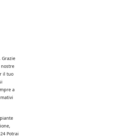
. Grazie
 nostre
 il tuo
si
empre a
rmativi
 piante
ione,
024 Potrai