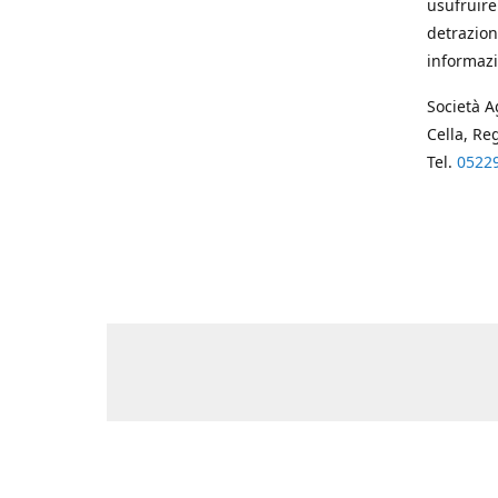
usufruire
detrazion
informazi
Società A
Cella, Re
Tel.
0522