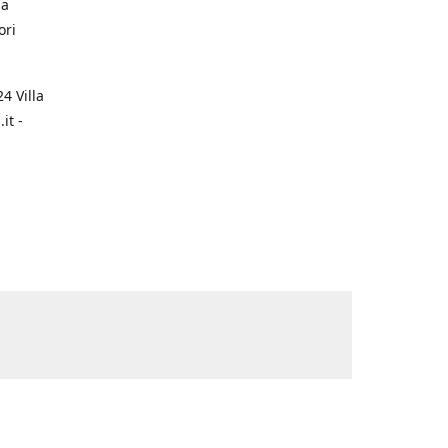
na
ori
4 Villa
it -