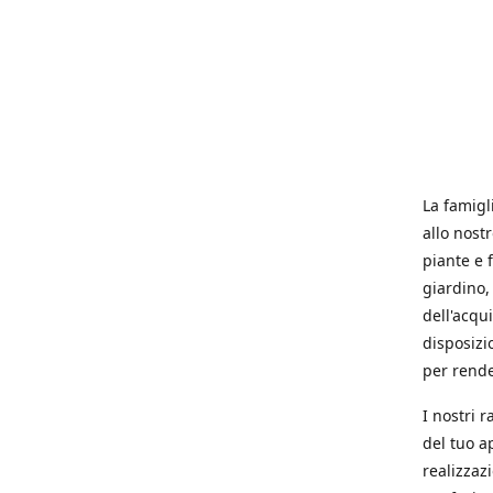
La famigl
allo nost
piante e f
giardino, 
dell'acqu
disposizi
per rende
I nostri 
del tuo a
realizzaz