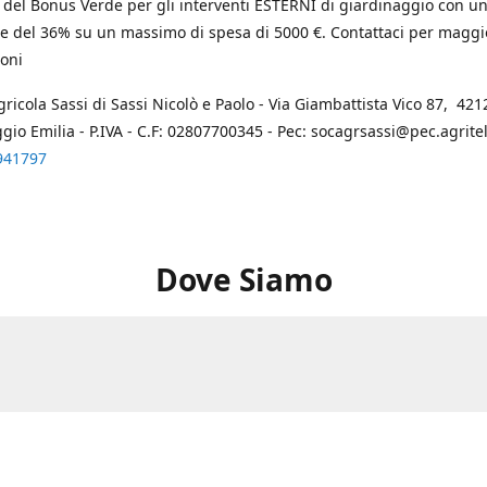
 del Bonus Verde per gli interventi ESTERNI di giardinaggio con u
e del 36% su un massimo di spesa di 5000 €. Contattaci per maggi
oni
gricola Sassi di Sassi Nicolò e Paolo - Via Giambattista Vico 87, 4212
ggio Emilia - P.IVA - C.F: 02807700345 - Pec: socagrsassi@pec.agritel.
941797
Dove Siamo