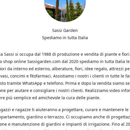
Sassi Garden
Spediamo in tutta Italia
ia Sassi si occupa dal 1988 di produzione e vendita di piante e fiori
ro shop online Sassigarden.com dal 2020 spediamo in tutta Italia le
iori da interno ed esterno, alberature, fiori, idee regalo, attrezzi per
vasi, concimi e fitofarmaci. Assistiamo i nostri i clienti in tutte le fa
isto tramite WhatsApp e telefono. Prima e dopo la vendita siamo s
one per aiutare e consigliare i nostri clienti. Realizziamo video info
re più semplice ed amichevole la cura delle piante.
ragazzi e ragazze ti aiuteranno a progettare, curare e mantenere le
ppartamento, giardino o terrazzo. Ci occupiamo anche di progettaz
ione e manutenzione di giardini e impianti di irrigazione. Fino al 2