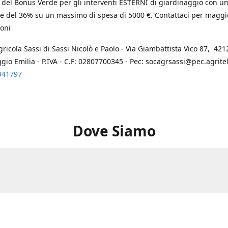
 del Bonus Verde per gli interventi ESTERNI di giardinaggio con u
e del 36% su un massimo di spesa di 5000 €. Contattaci per maggi
oni
gricola Sassi di Sassi Nicolò e Paolo - Via Giambattista Vico 87, 4212
ggio Emilia - P.IVA - C.F: 02807700345 - Pec: socagrsassi@pec.agritel.
941797
Dove Siamo