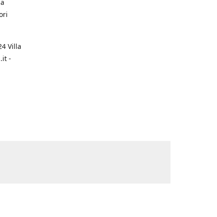
na
ori
4 Villa
it -