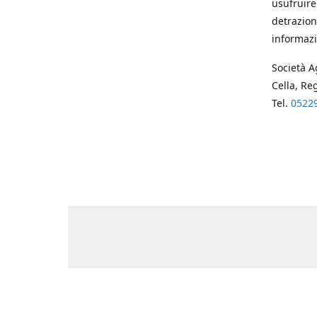
usufruire
detrazion
informazi
Società A
Cella, Re
Tel.
0522