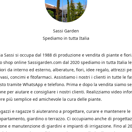
Sassi Garden
Spediamo in tutta Italia
ia Sassi si occupa dal 1988 di produzione e vendita di piante e fiori
ro shop online Sassigarden.com dal 2020 spediamo in tutta Italia le
iori da interno ed esterno, alberature, fiori, idee regalo, attrezzi per
vasi, concimi e fitofarmaci. Assistiamo i nostri i clienti in tutte le fa
isto tramite WhatsApp e telefono. Prima e dopo la vendita siamo s
one per aiutare e consigliare i nostri clienti. Realizziamo video info
re più semplice ed amichevole la cura delle piante.
ragazzi e ragazze ti aiuteranno a progettare, curare e mantenere le
ppartamento, giardino o terrazzo. Ci occupiamo anche di progettaz
ione e manutenzione di giardini e impianti di irrigazione. Fino al 2