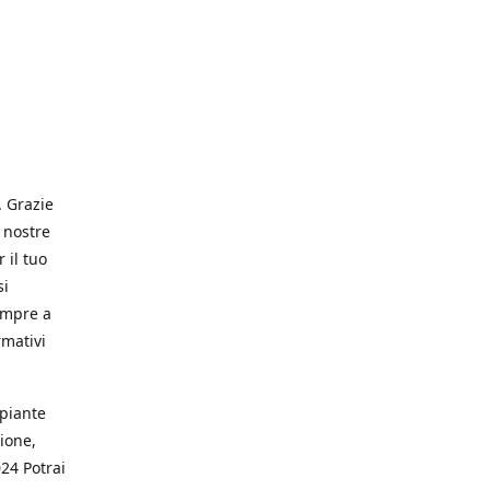
. Grazie
 nostre
 il tuo
si
empre a
rmativi
 piante
ione,
024 Potrai