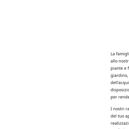
La famigl
allo nost
piante e f
giardino, 
dell'acqu
disposizi
per rende
I nostri 
del tuo a
realizzaz