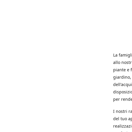
La famigl
allo nost
piante e f
giardino, 
dell'acqu
disposizi
per rende
I nostri 
del tuo a
realizzaz