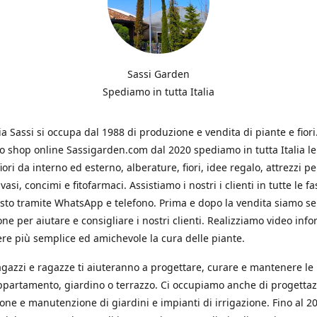
Sassi Garden
Spediamo in tutta Italia
ia Sassi si occupa dal 1988 di produzione e vendita di piante e fiori
ro shop online Sassigarden.com dal 2020 spediamo in tutta Italia le
iori da interno ed esterno, alberature, fiori, idee regalo, attrezzi per
vasi, concimi e fitofarmaci. Assistiamo i nostri i clienti in tutte le fa
isto tramite WhatsApp e telefono. Prima e dopo la vendita siamo s
one per aiutare e consigliare i nostri clienti. Realizziamo video info
re più semplice ed amichevole la cura delle piante.
ragazzi e ragazze ti aiuteranno a progettare, curare e mantenere le
ppartamento, giardino o terrazzo. Ci occupiamo anche di progettaz
ione e manutenzione di giardini e impianti di irrigazione. Fino al 2