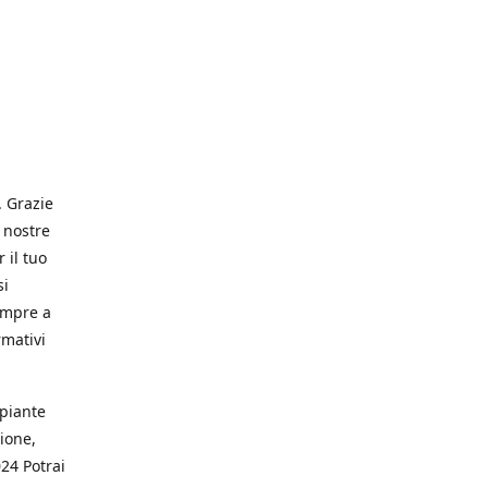
. Grazie
 nostre
 il tuo
si
empre a
rmativi
 piante
ione,
024 Potrai