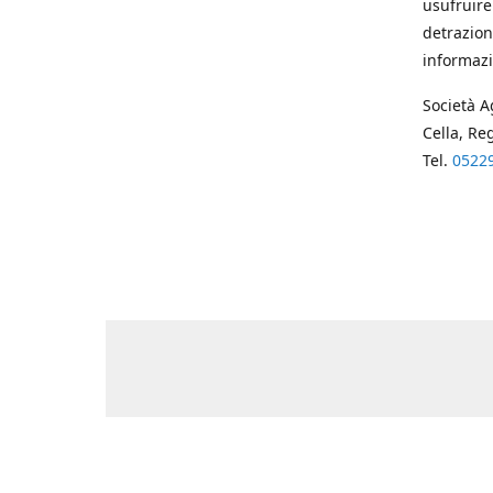
usufruire
detrazion
informazi
Società A
Cella, Re
Tel.
0522