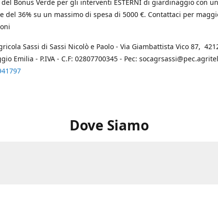
 del Bonus Verde per gli interventi ESTERNI di giardinaggio con u
e del 36% su un massimo di spesa di 5000 €. Contattaci per maggi
oni
gricola Sassi di Sassi Nicolò e Paolo - Via Giambattista Vico 87, 4212
ggio Emilia - P.IVA - C.F: 02807700345 - Pec: socagrsassi@pec.agritel.
941797
Dove Siamo