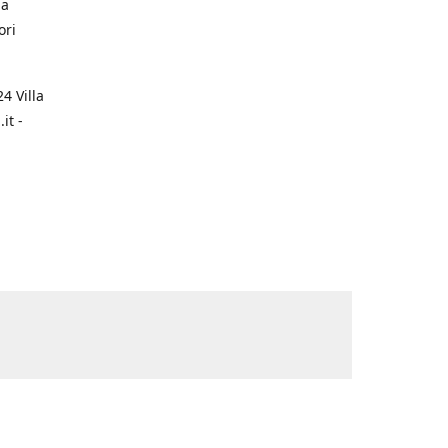
na
ori
4 Villa
it -