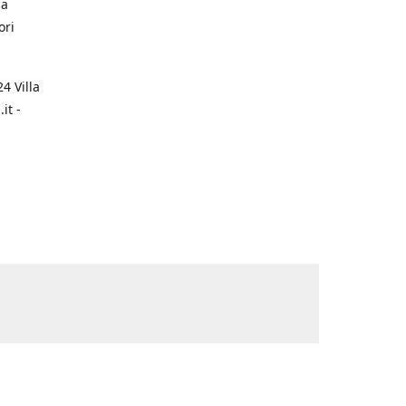
na
ori
4 Villa
it -