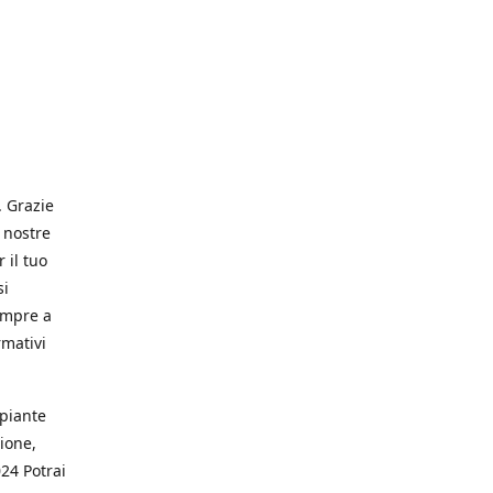
. Grazie
 nostre
 il tuo
si
empre a
rmativi
 piante
ione,
024 Potrai