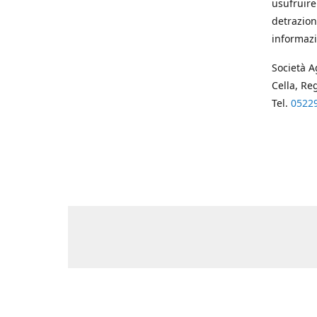
usufruire
detrazion
informazi
Società A
Cella, Re
Tel.
0522