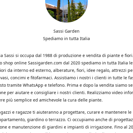
Sassi Garden
Spediamo in tutta Italia
ia Sassi si occupa dal 1988 di produzione e vendita di piante e fiori
ro shop online Sassigarden.com dal 2020 spediamo in tutta Italia le
iori da interno ed esterno, alberature, fiori, idee regalo, attrezzi per
vasi, concimi e fitofarmaci. Assistiamo i nostri i clienti in tutte le fa
isto tramite WhatsApp e telefono. Prima e dopo la vendita siamo s
one per aiutare e consigliare i nostri clienti. Realizziamo video info
re più semplice ed amichevole la cura delle piante.
ragazzi e ragazze ti aiuteranno a progettare, curare e mantenere le
ppartamento, giardino o terrazzo. Ci occupiamo anche di progettaz
ione e manutenzione di giardini e impianti di irrigazione. Fino al 2