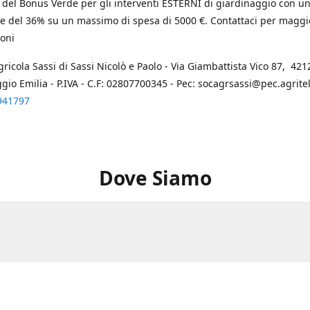
 del Bonus Verde per gli interventi ESTERNI di giardinaggio con u
e del 36% su un massimo di spesa di 5000 €. Contattaci per maggi
oni
gricola Sassi di Sassi Nicolò e Paolo - Via Giambattista Vico 87, 4212
ggio Emilia - P.IVA - C.F: 02807700345 - Pec: socagrsassi@pec.agritel.
941797
Dove Siamo