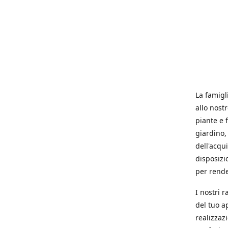
La famigl
allo nost
piante e f
giardino, 
dell'acqu
disposizi
per rende
I nostri 
del tuo a
realizzaz