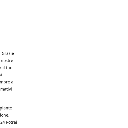
. Grazie
 nostre
 il tuo
si
empre a
rmativi
 piante
ione,
024 Potrai