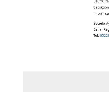
usufruire
detrazion
informazi
Società A
Cella, Re
Tel.
0522