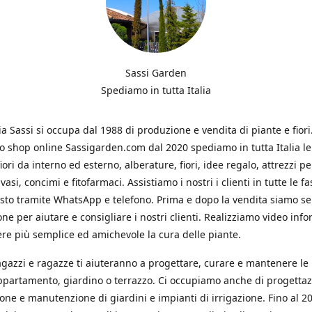
Sassi Garden
Spediamo in tutta Italia
ia Sassi si occupa dal 1988 di produzione e vendita di piante e fiori
ro shop online Sassigarden.com dal 2020 spediamo in tutta Italia le
iori da interno ed esterno, alberature, fiori, idee regalo, attrezzi per
vasi, concimi e fitofarmaci. Assistiamo i nostri i clienti in tutte le fa
isto tramite WhatsApp e telefono. Prima e dopo la vendita siamo s
one per aiutare e consigliare i nostri clienti. Realizziamo video info
re più semplice ed amichevole la cura delle piante.
ragazzi e ragazze ti aiuteranno a progettare, curare e mantenere le
ppartamento, giardino o terrazzo. Ci occupiamo anche di progettaz
ione e manutenzione di giardini e impianti di irrigazione. Fino al 2