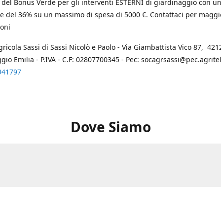
 del Bonus Verde per gli interventi ESTERNI di giardinaggio con u
e del 36% su un massimo di spesa di 5000 €. Contattaci per maggi
oni
gricola Sassi di Sassi Nicolò e Paolo - Via Giambattista Vico 87, 4212
ggio Emilia - P.IVA - C.F: 02807700345 - Pec: socagrsassi@pec.agritel.
941797
Dove Siamo