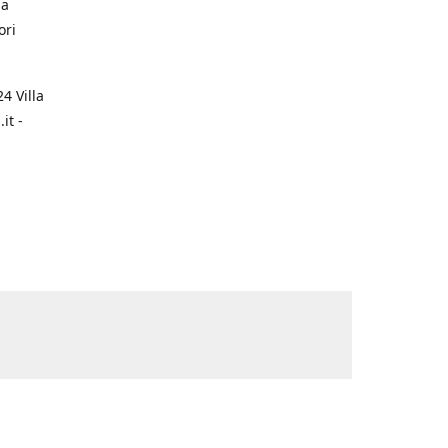
na
ori
4 Villa
it -