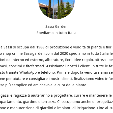
Sassi Garden
Spediamo in tutta Italia
ia Sassi si occupa dal 1988 di produzione e vendita di piante e fiori
ro shop online Sassigarden.com dal 2020 spediamo in tutta Italia le
iori da interno ed esterno, alberature, fiori, idee regalo, attrezzi per
vasi, concimi e fitofarmaci. Assistiamo i nostri i clienti in tutte le fa
isto tramite WhatsApp e telefono. Prima e dopo la vendita siamo s
one per aiutare e consigliare i nostri clienti. Realizziamo video info
re più semplice ed amichevole la cura delle piante.
ragazzi e ragazze ti aiuteranno a progettare, curare e mantenere le
ppartamento, giardino o terrazzo. Ci occupiamo anche di progettaz
ione e manutenzione di giardini e impianti di irrigazione. Fino al 2