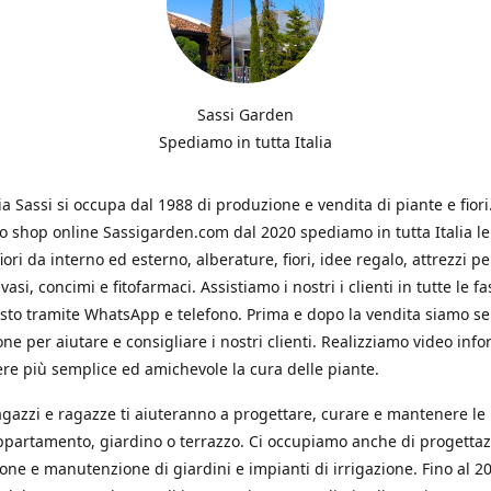
Sassi Garden
Spediamo in tutta Italia
ia Sassi si occupa dal 1988 di produzione e vendita di piante e fiori
ro shop online Sassigarden.com dal 2020 spediamo in tutta Italia le
iori da interno ed esterno, alberature, fiori, idee regalo, attrezzi per
vasi, concimi e fitofarmaci. Assistiamo i nostri i clienti in tutte le fa
isto tramite WhatsApp e telefono. Prima e dopo la vendita siamo s
one per aiutare e consigliare i nostri clienti. Realizziamo video info
re più semplice ed amichevole la cura delle piante.
ragazzi e ragazze ti aiuteranno a progettare, curare e mantenere le
ppartamento, giardino o terrazzo. Ci occupiamo anche di progettaz
ione e manutenzione di giardini e impianti di irrigazione. Fino al 2