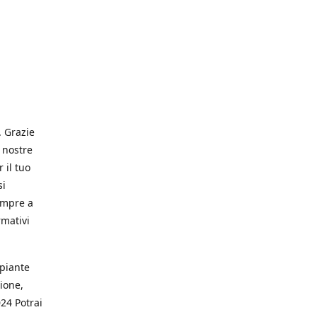
. Grazie
 nostre
 il tuo
si
empre a
rmativi
 piante
ione,
024 Potrai