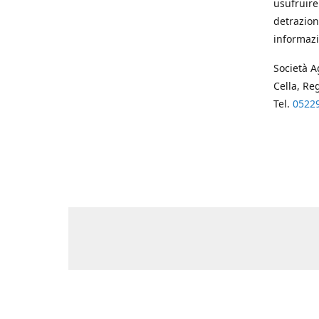
usufruire
detrazion
informazi
Società A
Cella, Re
Tel.
0522