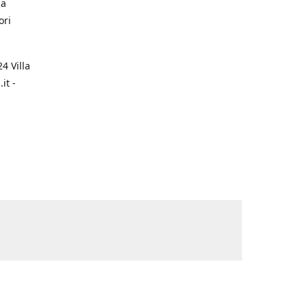
na
ori
4 Villa
it -