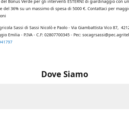
 del Bonus Verde per gli interventi ESTERNI di giardinaggio con u
e del 36% su un massimo di spesa di 5000 €. Contattaci per maggi
oni
gricola Sassi di Sassi Nicolò e Paolo - Via Giambattista Vico 87, 4212
ggio Emilia - P.IVA - C.F: 02807700345 - Pec: socagrsassi@pec.agritel.
941797
Dove Siamo