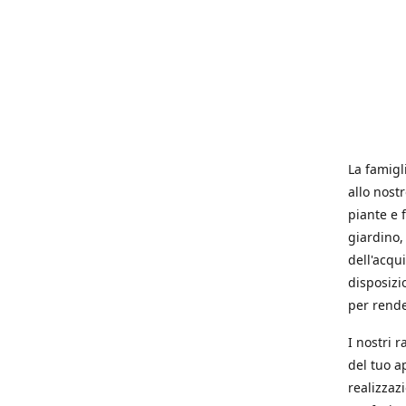
La famigl
allo nost
piante e f
giardino, 
dell'acqu
disposizi
per rende
I nostri 
del tuo a
realizzaz