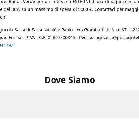
 del Bonus Verde per gli interventi ESTERNI di giardinaggio con u
e del 36% su un massimo di spesa di 5000 €. Contattaci per maggi
oni
gricola Sassi di Sassi Nicolò e Paolo - Via Giambattista Vico 87, 4212
ggio Emilia - P.IVA - C.F: 02807700345 - Pec: socagrsassi@pec.agritel.
941797
Dove Siamo