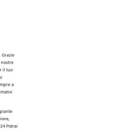
. Grazie
 nostre
 il tuo
si
empre a
rmativi
 piante
ione,
024 Potrai