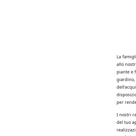
La famigl
allo nost
piante e f
giardino, 
dell'acqu
disposizi
per rende
I nostri 
del tuo a
realizzaz