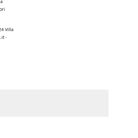
na
ori
4 Villa
it -