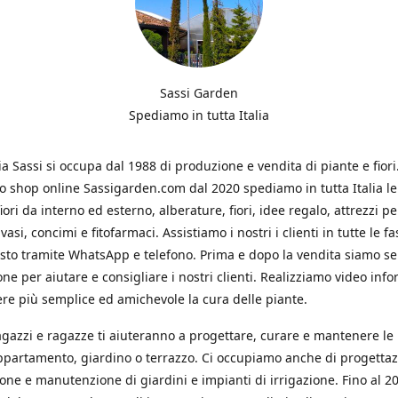
Sassi Garden
Spediamo in tutta Italia
ia Sassi si occupa dal 1988 di produzione e vendita di piante e fiori
ro shop online Sassigarden.com dal 2020 spediamo in tutta Italia le
iori da interno ed esterno, alberature, fiori, idee regalo, attrezzi per
vasi, concimi e fitofarmaci. Assistiamo i nostri i clienti in tutte le fa
isto tramite WhatsApp e telefono. Prima e dopo la vendita siamo s
one per aiutare e consigliare i nostri clienti. Realizziamo video info
re più semplice ed amichevole la cura delle piante.
ragazzi e ragazze ti aiuteranno a progettare, curare e mantenere le
ppartamento, giardino o terrazzo. Ci occupiamo anche di progettaz
ione e manutenzione di giardini e impianti di irrigazione. Fino al 2