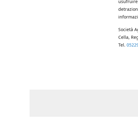
usufruire
detrazion
informazi
Società A
Cella, Re
Tel.
0522