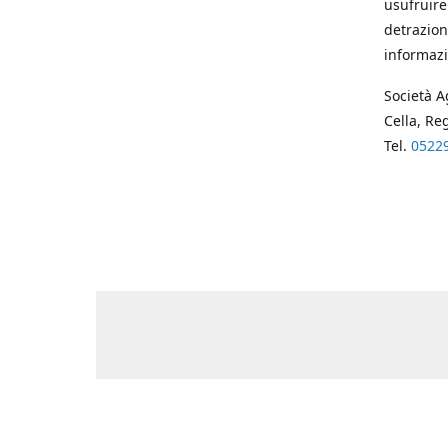
usufruire
detrazion
informazi
Società A
Cella, Re
Tel.
0522