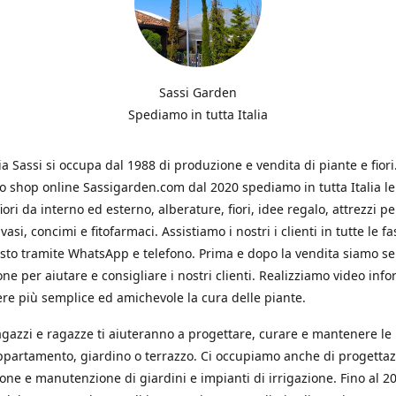
Sassi Garden
Spediamo in tutta Italia
ia Sassi si occupa dal 1988 di produzione e vendita di piante e fiori
ro shop online Sassigarden.com dal 2020 spediamo in tutta Italia le
iori da interno ed esterno, alberature, fiori, idee regalo, attrezzi per
vasi, concimi e fitofarmaci. Assistiamo i nostri i clienti in tutte le fa
isto tramite WhatsApp e telefono. Prima e dopo la vendita siamo s
one per aiutare e consigliare i nostri clienti. Realizziamo video info
re più semplice ed amichevole la cura delle piante.
ragazzi e ragazze ti aiuteranno a progettare, curare e mantenere le
ppartamento, giardino o terrazzo. Ci occupiamo anche di progettaz
ione e manutenzione di giardini e impianti di irrigazione. Fino al 2