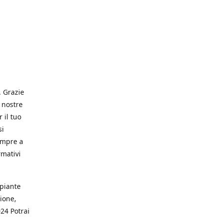
. Grazie
 nostre
 il tuo
si
empre a
rmativi
 piante
ione,
024 Potrai