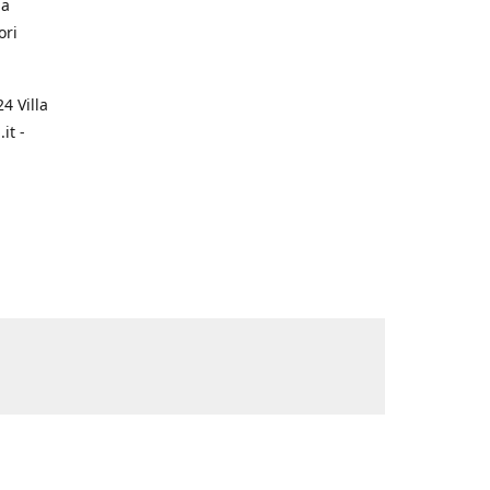
na
ori
4 Villa
it -