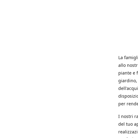
La famigl
allo nost
piante e f
giardino, 
dell'acqu
disposizi
per rende
I nostri 
del tuo a
realizzaz