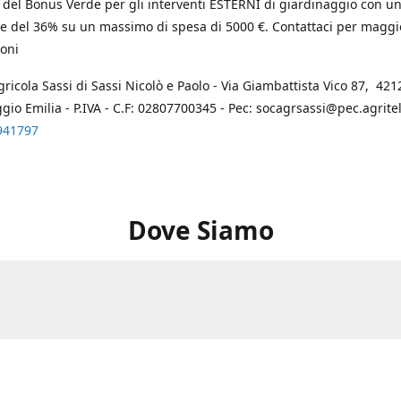
 del Bonus Verde per gli interventi ESTERNI di giardinaggio con u
e del 36% su un massimo di spesa di 5000 €. Contattaci per maggi
oni
gricola Sassi di Sassi Nicolò e Paolo - Via Giambattista Vico 87, 4212
ggio Emilia - P.IVA - C.F: 02807700345 - Pec: socagrsassi@pec.agritel.
941797
Dove Siamo