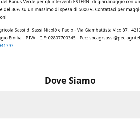
 del Bonus Verde per gli interventi ESTERNI di giardinaggio con u
e del 36% su un massimo di spesa di 5000 €. Contattaci per maggi
oni
gricola Sassi di Sassi Nicolò e Paolo - Via Giambattista Vico 87, 4212
ggio Emilia - P.IVA - C.F: 02807700345 - Pec: socagrsassi@pec.agritel.
941797
Dove Siamo