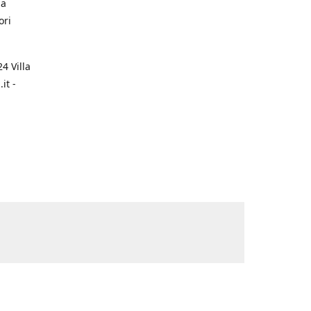
na
ori
4 Villa
it -