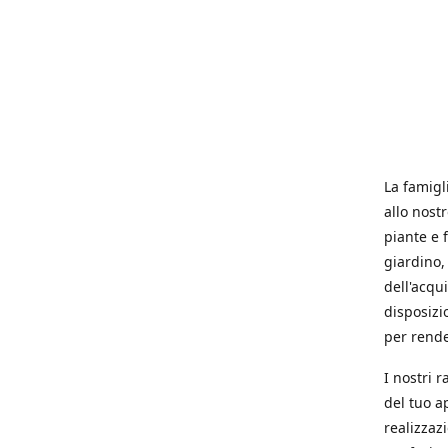
La famigl
allo nost
piante e f
giardino, 
dell'acqu
disposizi
per rende
I nostri 
del tuo a
realizzaz