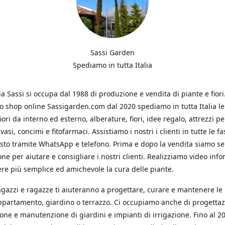
Sassi Garden
Spediamo in tutta Italia
ia Sassi si occupa dal 1988 di produzione e vendita di piante e fiori
ro shop online Sassigarden.com dal 2020 spediamo in tutta Italia le
iori da interno ed esterno, alberature, fiori, idee regalo, attrezzi per
vasi, concimi e fitofarmaci. Assistiamo i nostri i clienti in tutte le fa
isto tramite WhatsApp e telefono. Prima e dopo la vendita siamo s
one per aiutare e consigliare i nostri clienti. Realizziamo video info
re più semplice ed amichevole la cura delle piante.
ragazzi e ragazze ti aiuteranno a progettare, curare e mantenere le
ppartamento, giardino o terrazzo. Ci occupiamo anche di progettaz
ione e manutenzione di giardini e impianti di irrigazione. Fino al 2