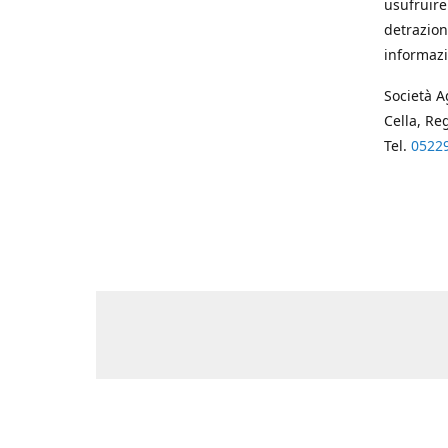
usufruire
detrazion
informazi
Società A
Cella, Re
Tel.
0522