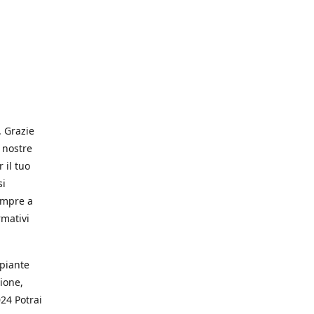
. Grazie
 nostre
 il tuo
si
empre a
rmativi
 piante
ione,
024 Potrai