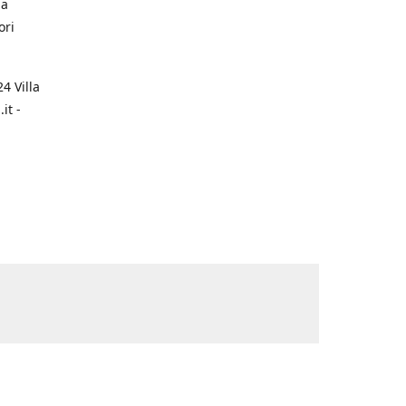
na
ori
4 Villa
it -