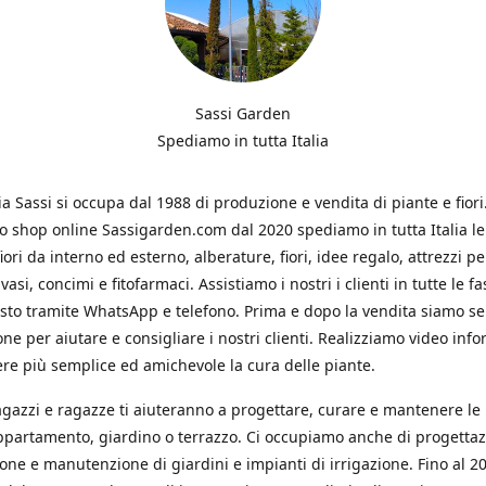
Sassi Garden
Spediamo in tutta Italia
ia Sassi si occupa dal 1988 di produzione e vendita di piante e fiori
ro shop online Sassigarden.com dal 2020 spediamo in tutta Italia le
iori da interno ed esterno, alberature, fiori, idee regalo, attrezzi per
vasi, concimi e fitofarmaci. Assistiamo i nostri i clienti in tutte le fa
isto tramite WhatsApp e telefono. Prima e dopo la vendita siamo s
one per aiutare e consigliare i nostri clienti. Realizziamo video info
re più semplice ed amichevole la cura delle piante.
ragazzi e ragazze ti aiuteranno a progettare, curare e mantenere le
ppartamento, giardino o terrazzo. Ci occupiamo anche di progettaz
ione e manutenzione di giardini e impianti di irrigazione. Fino al 2