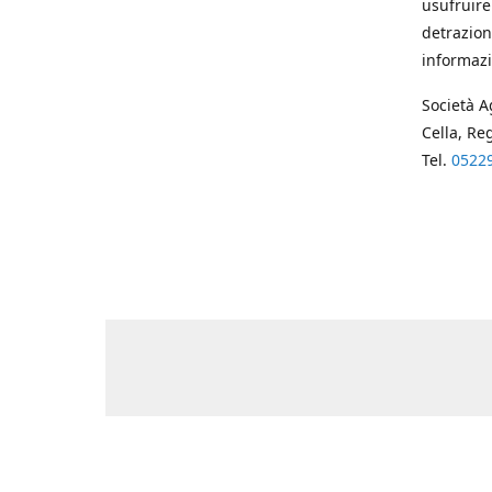
usufruire
detrazion
informazi
Società A
Cella, Re
Tel.
0522