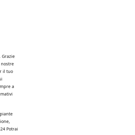
. Grazie
 nostre
 il tuo
si
empre a
rmativi
 piante
ione,
024 Potrai