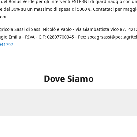
 del Bonus Verde per gli interventi ESTERNI di giardinaggio con u
e del 36% su un massimo di spesa di 5000 €. Contattaci per maggi
oni
gricola Sassi di Sassi Nicolò e Paolo - Via Giambattista Vico 87, 4212
ggio Emilia - P.IVA - C.F: 02807700345 - Pec: socagrsassi@pec.agritel.
941797
Dove Siamo