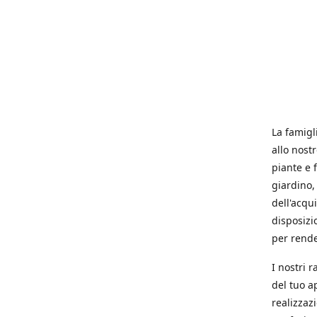
La famigl
allo nost
piante e f
giardino, 
dell'acqu
disposizi
per rende
I nostri 
del tuo a
realizzaz