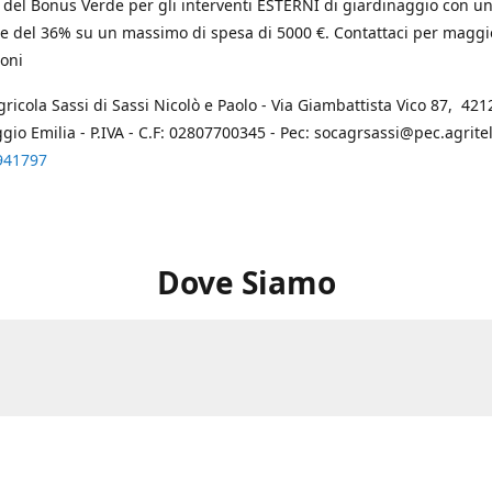
 del Bonus Verde per gli interventi ESTERNI di giardinaggio con u
e del 36% su un massimo di spesa di 5000 €. Contattaci per maggi
oni
gricola Sassi di Sassi Nicolò e Paolo - Via Giambattista Vico 87, 4212
ggio Emilia - P.IVA - C.F: 02807700345 - Pec: socagrsassi@pec.agritel.
941797
Dove Siamo