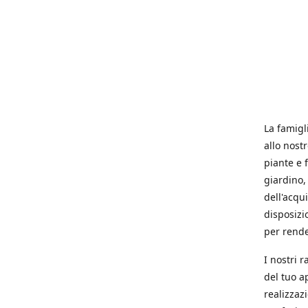
La famigl
allo nost
piante e f
giardino, 
dell'acqu
disposizi
per rende
I nostri 
del tuo a
realizzaz