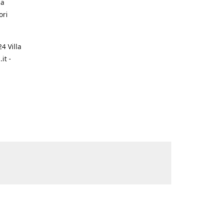
na
ori
4 Villa
it -