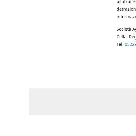
usufruire
detrazion
informazi
Società A
Cella, Re
Tel.
0522