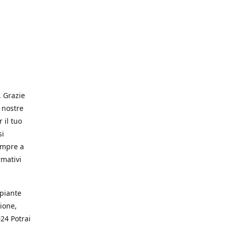
. Grazie
 nostre
 il tuo
si
empre a
rmativi
 piante
ione,
024 Potrai