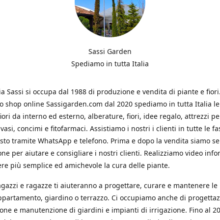
Sassi Garden
Spediamo in tutta Italia
ia Sassi si occupa dal 1988 di produzione e vendita di piante e fiori
ro shop online Sassigarden.com dal 2020 spediamo in tutta Italia le
iori da interno ed esterno, alberature, fiori, idee regalo, attrezzi per
vasi, concimi e fitofarmaci. Assistiamo i nostri i clienti in tutte le fa
isto tramite WhatsApp e telefono. Prima e dopo la vendita siamo s
one per aiutare e consigliare i nostri clienti. Realizziamo video info
re più semplice ed amichevole la cura delle piante.
ragazzi e ragazze ti aiuteranno a progettare, curare e mantenere le
ppartamento, giardino o terrazzo. Ci occupiamo anche di progettaz
ione e manutenzione di giardini e impianti di irrigazione. Fino al 2