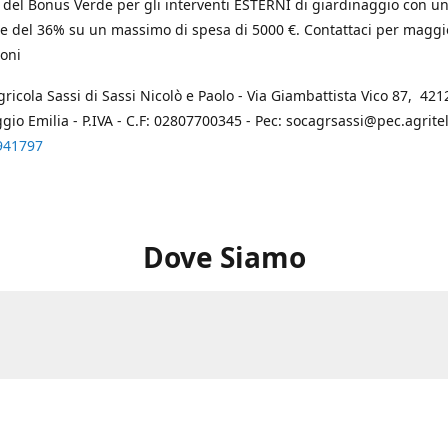
 del Bonus Verde per gli interventi ESTERNI di giardinaggio con u
e del 36% su un massimo di spesa di 5000 €. Contattaci per maggi
oni
gricola Sassi di Sassi Nicolò e Paolo - Via Giambattista Vico 87, 4212
ggio Emilia - P.IVA - C.F: 02807700345 - Pec: socagrsassi@pec.agritel.
941797
Dove Siamo