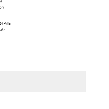
na
ori
4 Villa
it -