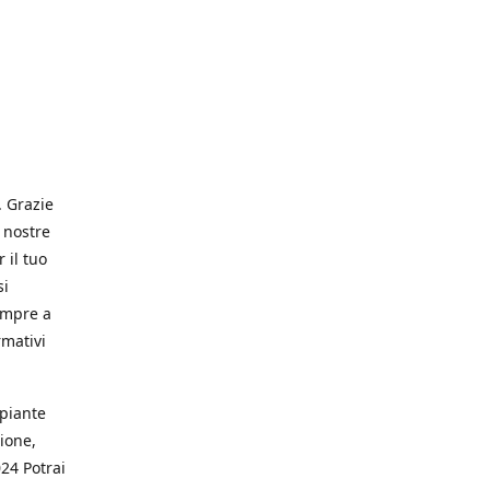
. Grazie
 nostre
 il tuo
si
empre a
rmativi
 piante
ione,
024 Potrai