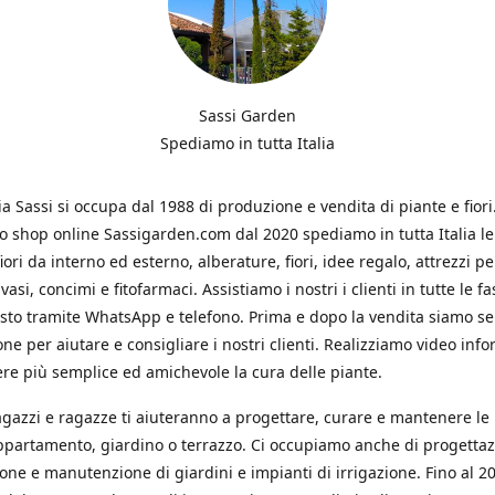
Sassi Garden
Spediamo in tutta Italia
ia Sassi si occupa dal 1988 di produzione e vendita di piante e fiori
ro shop online Sassigarden.com dal 2020 spediamo in tutta Italia le
iori da interno ed esterno, alberature, fiori, idee regalo, attrezzi per
vasi, concimi e fitofarmaci. Assistiamo i nostri i clienti in tutte le fa
isto tramite WhatsApp e telefono. Prima e dopo la vendita siamo s
one per aiutare e consigliare i nostri clienti. Realizziamo video info
re più semplice ed amichevole la cura delle piante.
ragazzi e ragazze ti aiuteranno a progettare, curare e mantenere le
ppartamento, giardino o terrazzo. Ci occupiamo anche di progettaz
ione e manutenzione di giardini e impianti di irrigazione. Fino al 2