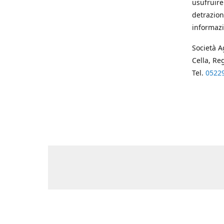
usufruire
detrazion
informazi
Società A
Cella, Re
Tel.
0522