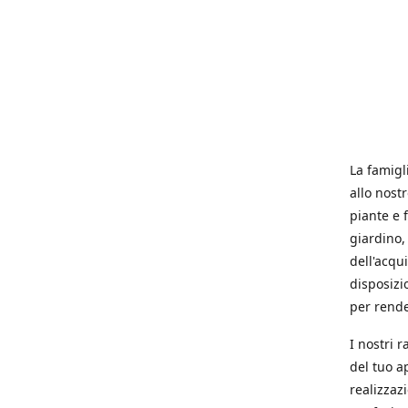
La famigl
allo nost
piante e f
giardino, 
dell'acqu
disposizi
per rende
I nostri 
del tuo a
realizzaz