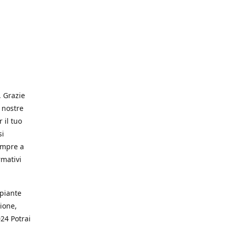
. Grazie
 nostre
 il tuo
si
empre a
rmativi
 piante
ione,
024 Potrai