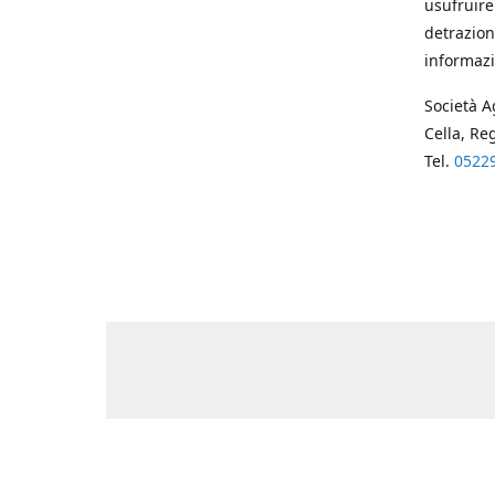
usufruire
detrazion
informazi
Società A
Cella, Re
Tel.
0522