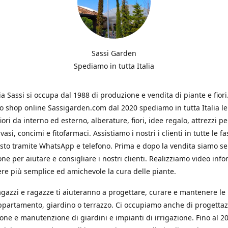
Sassi Garden
Spediamo in tutta Italia
ia Sassi si occupa dal 1988 di produzione e vendita di piante e fiori
ro shop online Sassigarden.com dal 2020 spediamo in tutta Italia le
iori da interno ed esterno, alberature, fiori, idee regalo, attrezzi per
vasi, concimi e fitofarmaci. Assistiamo i nostri i clienti in tutte le fa
isto tramite WhatsApp e telefono. Prima e dopo la vendita siamo s
one per aiutare e consigliare i nostri clienti. Realizziamo video info
re più semplice ed amichevole la cura delle piante.
ragazzi e ragazze ti aiuteranno a progettare, curare e mantenere le
ppartamento, giardino o terrazzo. Ci occupiamo anche di progettaz
ione e manutenzione di giardini e impianti di irrigazione. Fino al 2