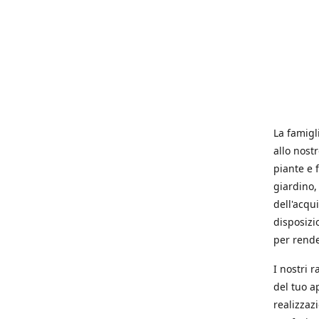
La famigl
allo nost
piante e f
giardino, 
dell'acqu
disposizi
per rende
I nostri 
del tuo a
realizzaz