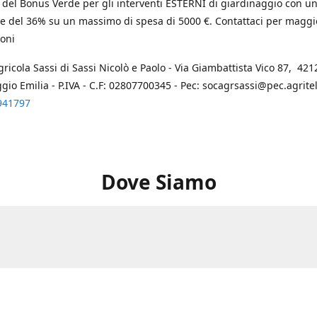
 del Bonus Verde per gli interventi ESTERNI di giardinaggio con u
e del 36% su un massimo di spesa di 5000 €. Contattaci per maggi
oni
gricola Sassi di Sassi Nicolò e Paolo - Via Giambattista Vico 87, 4212
ggio Emilia - P.IVA - C.F: 02807700345 - Pec: socagrsassi@pec.agritel.
941797
Dove Siamo