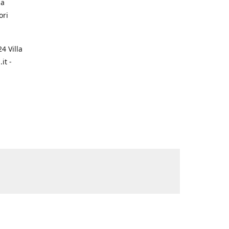
na
ori
4 Villa
it -