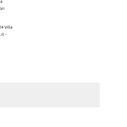
na
ori
4 Villa
it -