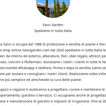
Sassi Garden
Spediamo in tutta Italia
ia Sassi si occupa dal 1988 di produzione e vendita di piante e fiori
ro shop online Sassigarden.com dal 2020 spediamo in tutta Italia le
iori da interno ed esterno, alberature, fiori, idee regalo, attrezzi per
vasi, concimi e fitofarmaci. Assistiamo i nostri i clienti in tutte le fa
isto tramite WhatsApp e telefono. Prima e dopo la vendita siamo s
one per aiutare e consigliare i nostri clienti. Realizziamo video info
re più semplice ed amichevole la cura delle piante.
ragazzi e ragazze ti aiuteranno a progettare, curare e mantenere le
ppartamento, giardino o terrazzo. Ci occupiamo anche di progettaz
ione e manutenzione di giardini e impianti di irrigazione. Fino al 2