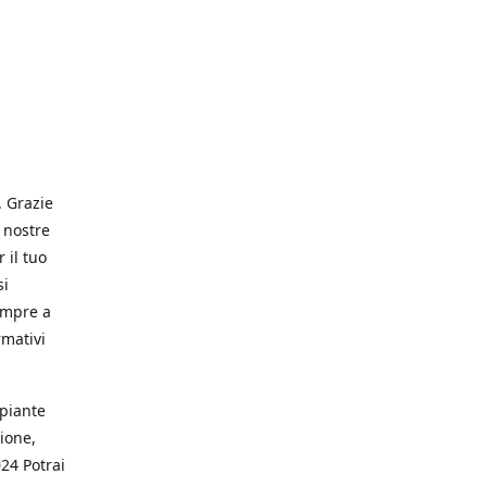
. Grazie
 nostre
 il tuo
si
empre a
rmativi
 piante
ione,
024 Potrai