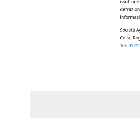
usufruire
detrazion
informazi
Società A
Cella, Re
Tel.
0522