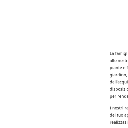
La famigl
allo nost
piante e f
giardino, 
dell'acqu
disposizi
per rende
I nostri 
del tuo a
realizzaz