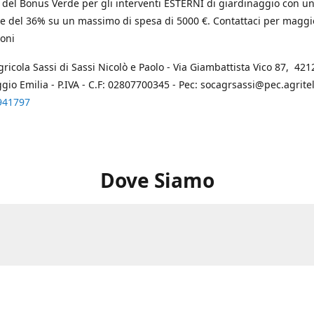
 del Bonus Verde per gli interventi ESTERNI di giardinaggio con u
e del 36% su un massimo di spesa di 5000 €. Contattaci per maggi
oni
gricola Sassi di Sassi Nicolò e Paolo - Via Giambattista Vico 87, 4212
ggio Emilia - P.IVA - C.F: 02807700345 - Pec: socagrsassi@pec.agritel.
941797
Dove Siamo