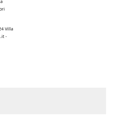
na
ori
4 Villa
it -