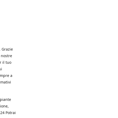
. Grazie
 nostre
 il tuo
si
empre a
rmativi
 piante
ione,
024 Potrai