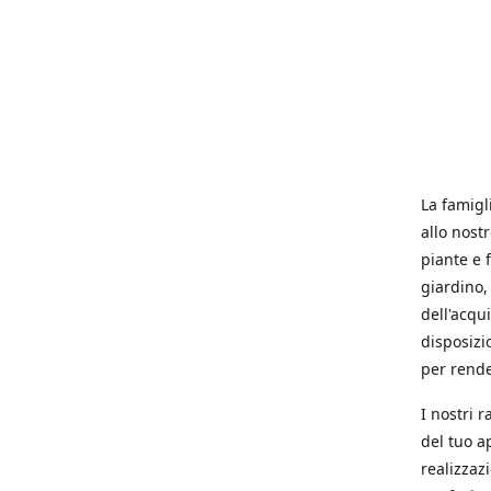
La famigl
allo nost
piante e f
giardino, 
dell'acqu
disposizi
per rende
I nostri 
del tuo a
realizzaz