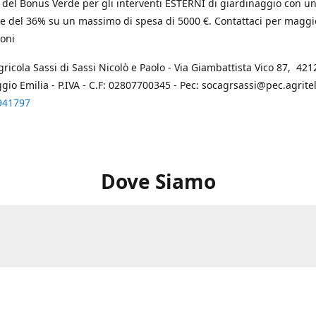
 del Bonus Verde per gli interventi ESTERNI di giardinaggio con u
e del 36% su un massimo di spesa di 5000 €. Contattaci per maggi
oni
gricola Sassi di Sassi Nicolò e Paolo - Via Giambattista Vico 87, 4212
ggio Emilia - P.IVA - C.F: 02807700345 - Pec: socagrsassi@pec.agritel.
941797
Dove Siamo