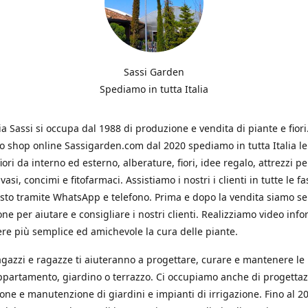
Sassi Garden
Spediamo in tutta Italia
ia Sassi si occupa dal 1988 di produzione e vendita di piante e fiori
ro shop online Sassigarden.com dal 2020 spediamo in tutta Italia le
iori da interno ed esterno, alberature, fiori, idee regalo, attrezzi per
vasi, concimi e fitofarmaci. Assistiamo i nostri i clienti in tutte le fa
isto tramite WhatsApp e telefono. Prima e dopo la vendita siamo s
one per aiutare e consigliare i nostri clienti. Realizziamo video info
re più semplice ed amichevole la cura delle piante.
ragazzi e ragazze ti aiuteranno a progettare, curare e mantenere le
ppartamento, giardino o terrazzo. Ci occupiamo anche di progettaz
ione e manutenzione di giardini e impianti di irrigazione. Fino al 2