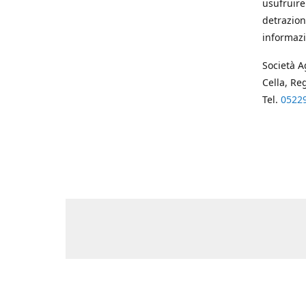
usufruire
detrazion
informazi
Società A
Cella, Re
Tel.
0522