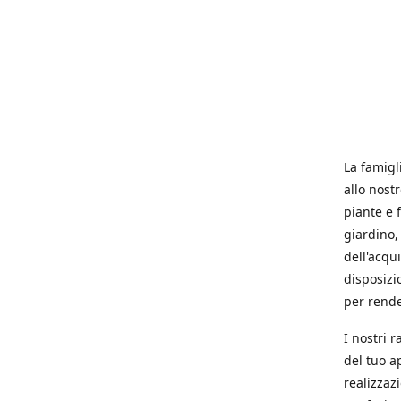
La famigl
allo nost
piante e f
giardino, 
dell'acqu
disposizi
per rende
I nostri 
del tuo a
realizzaz