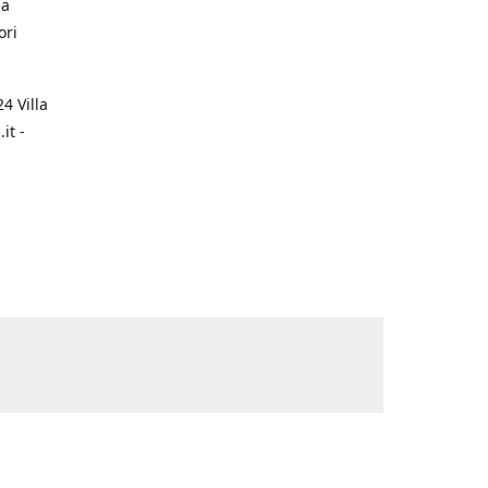
na
ori
4 Villa
it -