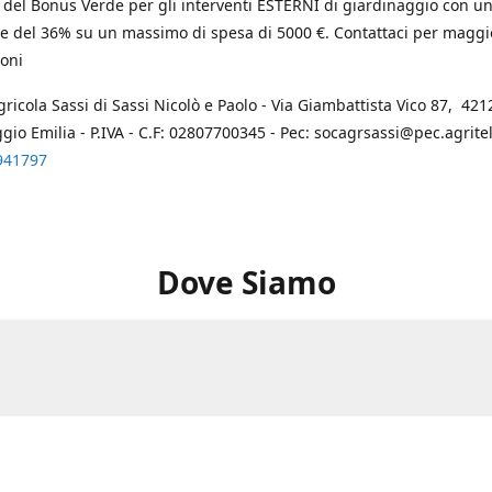
 del Bonus Verde per gli interventi ESTERNI di giardinaggio con u
e del 36% su un massimo di spesa di 5000 €. Contattaci per maggi
oni
gricola Sassi di Sassi Nicolò e Paolo - Via Giambattista Vico 87, 4212
ggio Emilia - P.IVA - C.F: 02807700345 - Pec: socagrsassi@pec.agritel.
941797
Dove Siamo