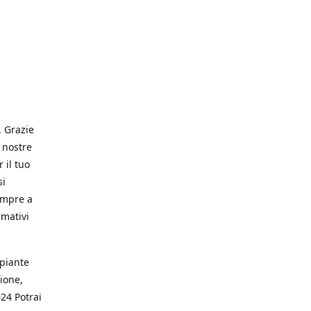
. Grazie
 nostre
 il tuo
si
empre a
rmativi
 piante
ione,
024 Potrai