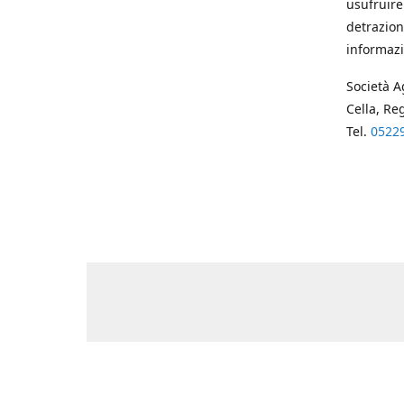
usufruire
detrazion
informazi
Società A
Cella, Re
Tel.
0522