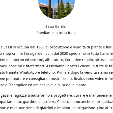
Sassi Garden
Spediamo in tutta Italia
ia Sassi si occupa dal 1988 di produzione e vendita di piante e fiori
ro shop online Sassigarden.com dal 2020 spediamo in tutta Italia le
iori da interno ed esterno, alberature, fiori, idee regalo, attrezzi per
vasi, concimi e fitofarmaci. Assistiamo i nostri i clienti in tutte le fa
isto tramite WhatsApp e telefono. Prima e dopo la vendita siamo s
one per aiutare e consigliare i nostri clienti. Realizziamo video info
re più semplice ed amichevole la cura delle piante.
ragazzi e ragazze ti aiuteranno a progettare, curare e mantenere le
ppartamento, giardino o terrazzo. Ci occupiamo anche di progettaz
ione e manutenzione di giardini e impianti di irrigazione. Fino al 2