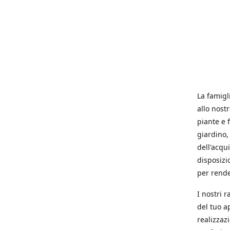
La famigl
allo nost
piante e f
giardino, 
dell'acqu
disposizi
per rende
I nostri 
del tuo a
realizzaz