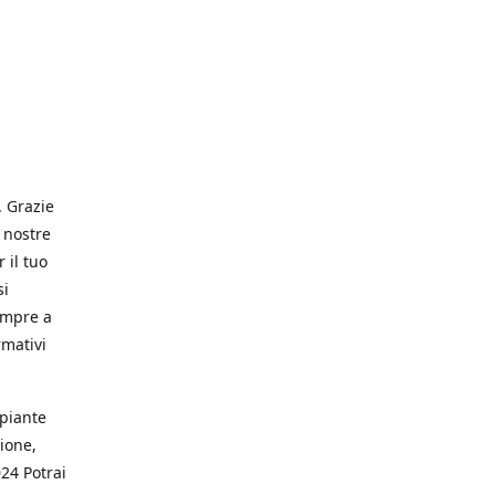
. Grazie
 nostre
 il tuo
si
empre a
rmativi
 piante
ione,
024 Potrai