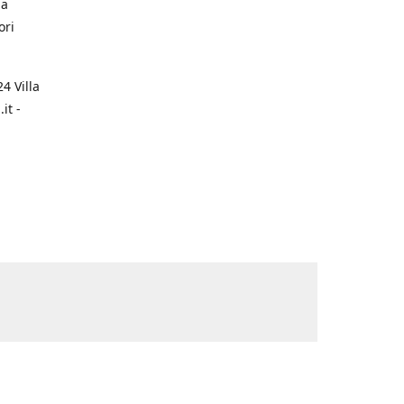
na
ori
4 Villa
it -