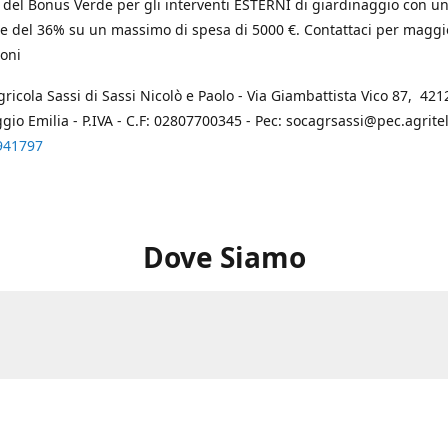
 del Bonus Verde per gli interventi ESTERNI di giardinaggio con u
e del 36% su un massimo di spesa di 5000 €. Contattaci per maggi
oni
gricola Sassi di Sassi Nicolò e Paolo - Via Giambattista Vico 87, 4212
ggio Emilia - P.IVA - C.F: 02807700345 - Pec: socagrsassi@pec.agritel.
941797
Dove Siamo