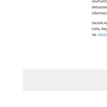
usufruire
detrazion
informazi
Società A
Cella, Re
Tel.
0522