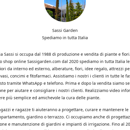
Sassi Garden
Spediamo in tutta Italia
ia Sassi si occupa dal 1988 di produzione e vendita di piante e fiori
ro shop online Sassigarden.com dal 2020 spediamo in tutta Italia le
iori da interno ed esterno, alberature, fiori, idee regalo, attrezzi per
vasi, concimi e fitofarmaci. Assistiamo i nostri i clienti in tutte le fa
isto tramite WhatsApp e telefono. Prima e dopo la vendita siamo s
one per aiutare e consigliare i nostri clienti. Realizziamo video info
re più semplice ed amichevole la cura delle piante.
ragazzi e ragazze ti aiuteranno a progettare, curare e mantenere le
ppartamento, giardino o terrazzo. Ci occupiamo anche di progettaz
ione e manutenzione di giardini e impianti di irrigazione. Fino al 2