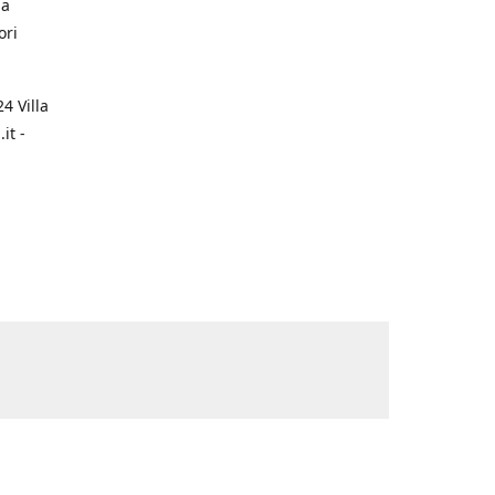
na
ori
4 Villa
it -