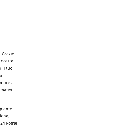
. Grazie
 nostre
 il tuo
si
empre a
rmativi
 piante
ione,
024 Potrai