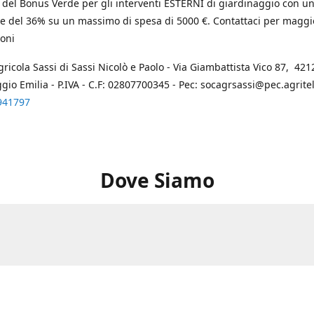
 del Bonus Verde per gli interventi ESTERNI di giardinaggio con u
e del 36% su un massimo di spesa di 5000 €. Contattaci per maggi
oni
gricola Sassi di Sassi Nicolò e Paolo - Via Giambattista Vico 87, 4212
ggio Emilia - P.IVA - C.F: 02807700345 - Pec: socagrsassi@pec.agritel.
941797
Dove Siamo