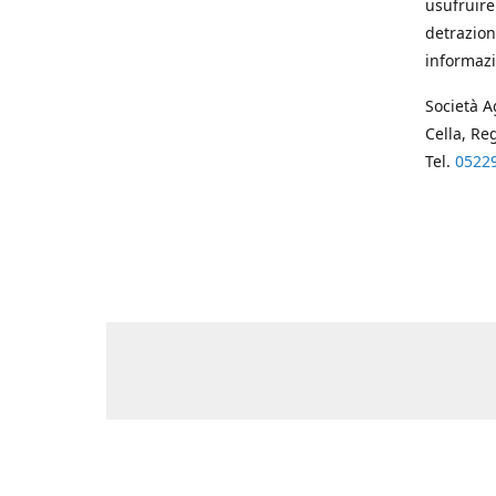
usufruire
detrazion
informazi
Società A
Cella, Re
Tel.
0522