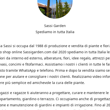
Sassi Garden
Spediamo in tutta Italia
ia Sassi si occupa dal 1988 di produzione e vendita di piante e fiori
ro shop online Sassigarden.com dal 2020 spediamo in tutta Italia le
iori da interno ed esterno, alberature, fiori, idee regalo, attrezzi per
vasi, concimi e fitofarmaci. Assistiamo i nostri i clienti in tutte le fa
isto tramite WhatsApp e telefono. Prima e dopo la vendita siamo s
one per aiutare e consigliare i nostri clienti. Realizziamo video info
re più semplice ed amichevole la cura delle piante.
ragazzi e ragazze ti aiuteranno a progettare, curare e mantenere le
ppartamento, giardino o terrazzo. Ci occupiamo anche di progettaz
ione e manutenzione di giardini e impianti di irrigazione. Fino al 2