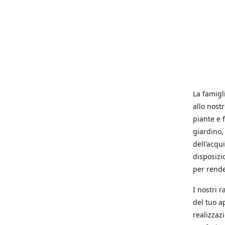
La famigl
allo nost
piante e f
giardino, 
dell'acqu
disposizi
per rende
I nostri 
del tuo a
realizzaz