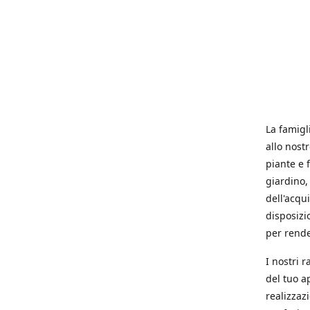
La famigl
allo nost
piante e f
giardino, 
dell'acqu
disposizi
per rende
I nostri 
del tuo a
realizzaz