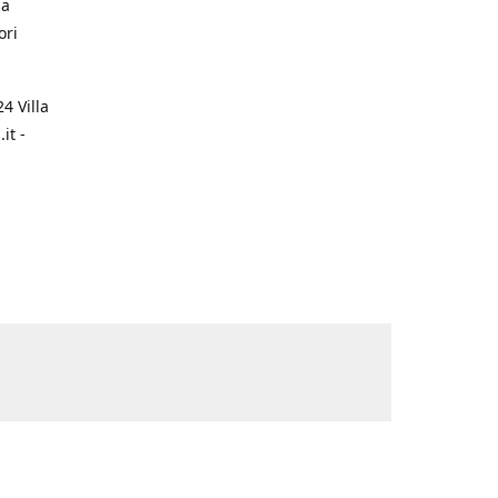
na
ori
4 Villa
it -