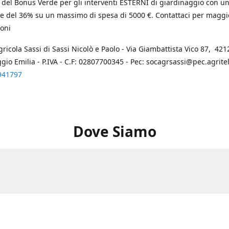
 del Bonus Verde per gli interventi ESTERNI di giardinaggio con u
e del 36% su un massimo di spesa di 5000 €. Contattaci per maggi
oni
gricola Sassi di Sassi Nicolò e Paolo - Via Giambattista Vico 87, 4212
ggio Emilia - P.IVA - C.F: 02807700345 - Pec: socagrsassi@pec.agritel.
941797
Dove Siamo