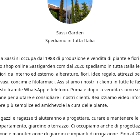
Sassi Garden
Spediamo in tutta Italia
ia Sassi si occupa dal 1988 di produzione e vendita di piante e fiori
ro shop online Sassigarden.com dal 2020 spediamo in tutta Italia le
iori da interno ed esterno, alberature, fiori, idee regalo, attrezzi per
vasi, concimi e fitofarmaci. Assistiamo i nostri i clienti in tutte le fa
isto tramite WhatsApp e telefono. Prima e dopo la vendita siamo s
one per aiutare e consigliare i nostri clienti. Realizziamo video info
re più semplice ed amichevole la cura delle piante.
ragazzi e ragazze ti aiuteranno a progettare, curare e mantenere le
ppartamento, giardino o terrazzo. Ci occupiamo anche di progettaz
ione e manutenzione di giardini e impianti di irrigazione. Fino al 2