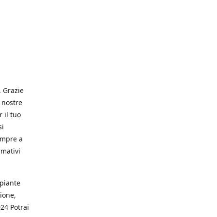
. Grazie
 nostre
 il tuo
si
empre a
rmativi
 piante
ione,
024 Potrai