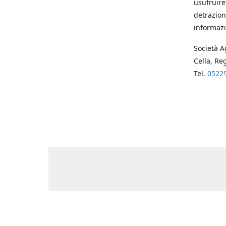
usufruire
detrazion
informazi
Società A
Cella, Re
Tel.
0522