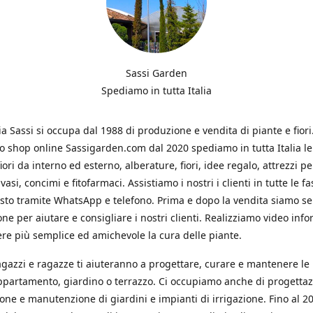
Sassi Garden
Spediamo in tutta Italia
ia Sassi si occupa dal 1988 di produzione e vendita di piante e fiori
ro shop online Sassigarden.com dal 2020 spediamo in tutta Italia le
iori da interno ed esterno, alberature, fiori, idee regalo, attrezzi per
vasi, concimi e fitofarmaci. Assistiamo i nostri i clienti in tutte le fa
isto tramite WhatsApp e telefono. Prima e dopo la vendita siamo s
one per aiutare e consigliare i nostri clienti. Realizziamo video info
re più semplice ed amichevole la cura delle piante.
ragazzi e ragazze ti aiuteranno a progettare, curare e mantenere le
ppartamento, giardino o terrazzo. Ci occupiamo anche di progettaz
ione e manutenzione di giardini e impianti di irrigazione. Fino al 2