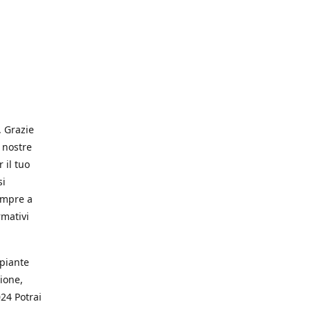
. Grazie
 nostre
 il tuo
si
empre a
rmativi
 piante
ione,
024 Potrai