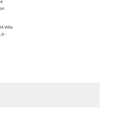
na
ori
4 Villa
it -