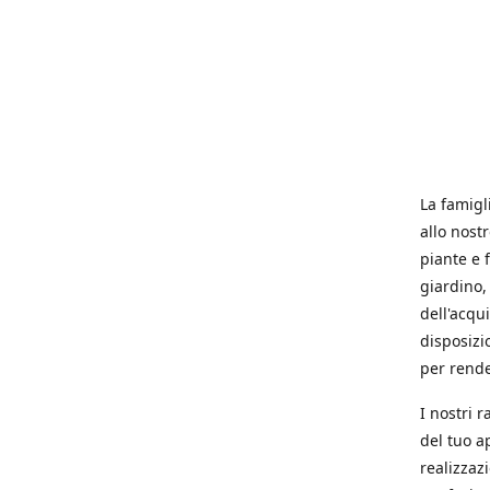
La famigl
allo nost
piante e f
giardino, 
dell'acqu
disposizi
per rende
I nostri 
del tuo a
realizzaz