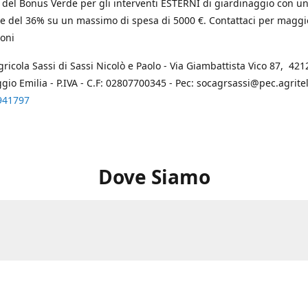
 del Bonus Verde per gli interventi ESTERNI di giardinaggio con u
e del 36% su un massimo di spesa di 5000 €. Contattaci per maggi
oni
gricola Sassi di Sassi Nicolò e Paolo - Via Giambattista Vico 87, 4212
ggio Emilia - P.IVA - C.F: 02807700345 - Pec: socagrsassi@pec.agritel.
941797
Dove Siamo