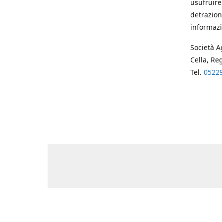
usufruire
detrazion
informazi
Società A
Cella, Re
Tel.
0522