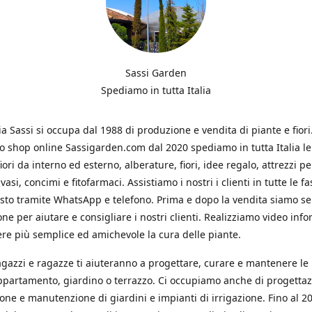
Sassi Garden
Spediamo in tutta Italia
ia Sassi si occupa dal 1988 di produzione e vendita di piante e fiori
ro shop online Sassigarden.com dal 2020 spediamo in tutta Italia le
iori da interno ed esterno, alberature, fiori, idee regalo, attrezzi per
vasi, concimi e fitofarmaci. Assistiamo i nostri i clienti in tutte le fa
isto tramite WhatsApp e telefono. Prima e dopo la vendita siamo s
one per aiutare e consigliare i nostri clienti. Realizziamo video info
re più semplice ed amichevole la cura delle piante.
ragazzi e ragazze ti aiuteranno a progettare, curare e mantenere le
ppartamento, giardino o terrazzo. Ci occupiamo anche di progettaz
ione e manutenzione di giardini e impianti di irrigazione. Fino al 2