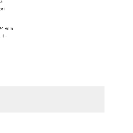
na
ori
4 Villa
it -