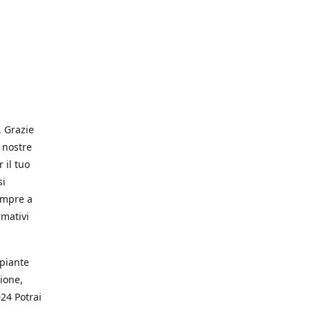
. Grazie
 nostre
 il tuo
si
empre a
rmativi
 piante
ione,
024 Potrai