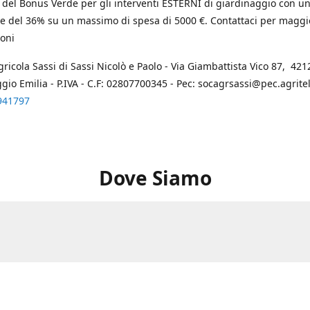
 del Bonus Verde per gli interventi ESTERNI di giardinaggio con u
e del 36% su un massimo di spesa di 5000 €. Contattaci per maggi
oni
gricola Sassi di Sassi Nicolò e Paolo - Via Giambattista Vico 87, 4212
ggio Emilia - P.IVA - C.F: 02807700345 - Pec: socagrsassi@pec.agritel.
941797
Dove Siamo