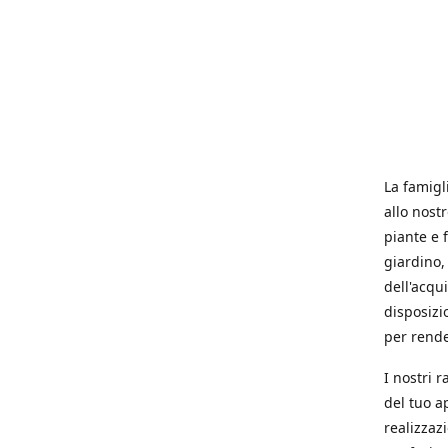
La famigl
allo nost
piante e f
giardino, 
dell'acqu
disposizi
per rende
I nostri 
del tuo a
realizzaz