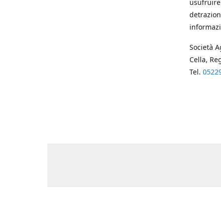
usufruire
detrazion
informazi
Società A
Cella, Re
Tel.
0522