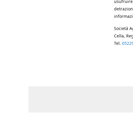
usufruire
detrazion
informazi
Società A
Cella, Re
Tel.
0522