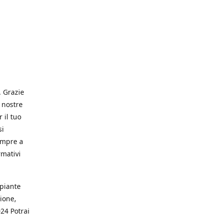
. Grazie
 nostre
 il tuo
si
empre a
rmativi
 piante
ione,
024 Potrai