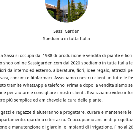
Sassi Garden
Spediamo in tutta Italia
ia Sassi si occupa dal 1988 di produzione e vendita di piante e fiori
ro shop online Sassigarden.com dal 2020 spediamo in tutta Italia le
iori da interno ed esterno, alberature, fiori, idee regalo, attrezzi per
vasi, concimi e fitofarmaci. Assistiamo i nostri i clienti in tutte le fa
isto tramite WhatsApp e telefono. Prima e dopo la vendita siamo s
one per aiutare e consigliare i nostri clienti. Realizziamo video info
re più semplice ed amichevole la cura delle piante.
ragazzi e ragazze ti aiuteranno a progettare, curare e mantenere le
ppartamento, giardino o terrazzo. Ci occupiamo anche di progettaz
ione e manutenzione di giardini e impianti di irrigazione. Fino al 2