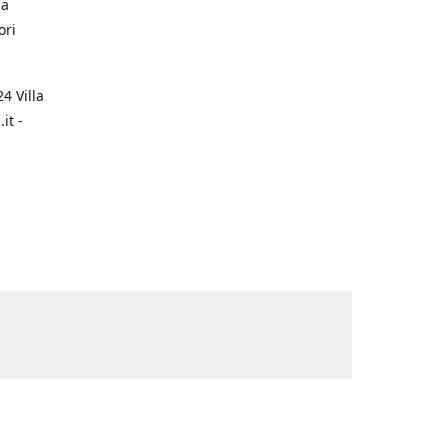
na
ori
4 Villa
it -