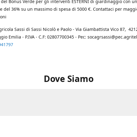
 del Bonus Verde per gli interventi ESTERNI di giardinaggio con u
e del 36% su un massimo di spesa di 5000 €. Contattaci per maggi
oni
gricola Sassi di Sassi Nicolò e Paolo - Via Giambattista Vico 87, 4212
ggio Emilia - P.IVA - C.F: 02807700345 - Pec: socagrsassi@pec.agritel.
941797
Dove Siamo