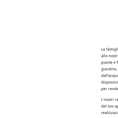
La famigl
allo nost
piante e f
giardino, 
dell'acqu
disposizi
per rende
I nostri 
del tuo a
realizzaz