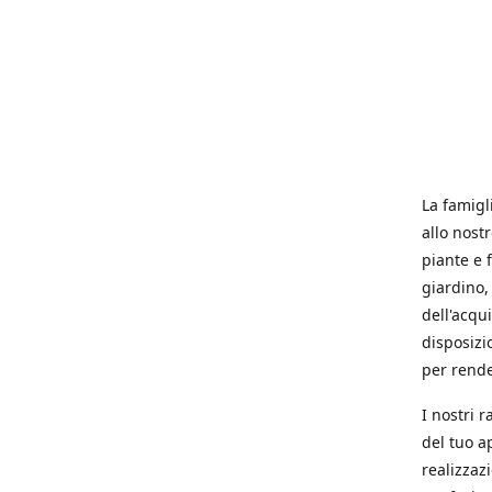
La famigl
allo nost
piante e f
giardino, 
dell'acqu
disposizi
per rende
I nostri 
del tuo a
realizzaz