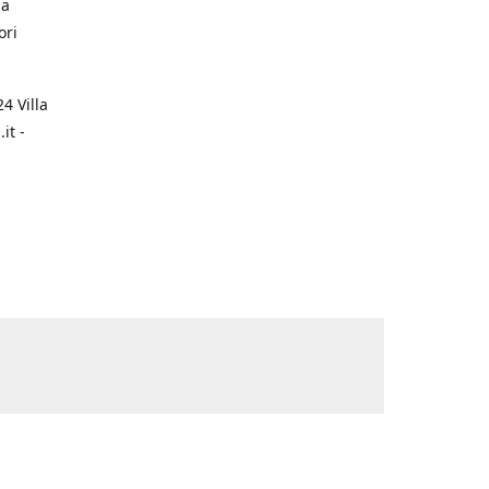
na
ori
4 Villa
it -