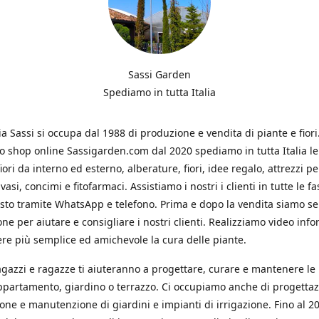
Sassi Garden
Spediamo in tutta Italia
ia Sassi si occupa dal 1988 di produzione e vendita di piante e fiori
ro shop online Sassigarden.com dal 2020 spediamo in tutta Italia le
iori da interno ed esterno, alberature, fiori, idee regalo, attrezzi per
vasi, concimi e fitofarmaci. Assistiamo i nostri i clienti in tutte le fa
isto tramite WhatsApp e telefono. Prima e dopo la vendita siamo s
one per aiutare e consigliare i nostri clienti. Realizziamo video info
re più semplice ed amichevole la cura delle piante.
ragazzi e ragazze ti aiuteranno a progettare, curare e mantenere le
ppartamento, giardino o terrazzo. Ci occupiamo anche di progettaz
ione e manutenzione di giardini e impianti di irrigazione. Fino al 2