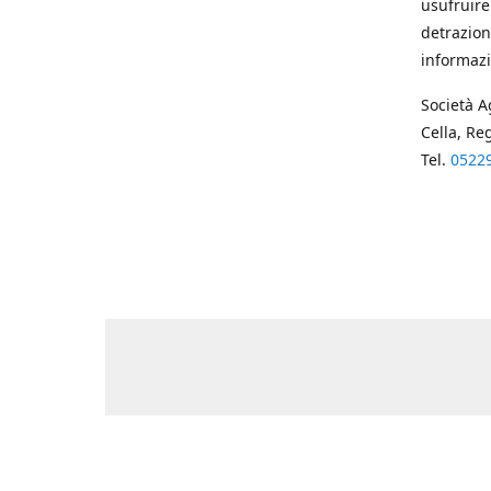
usufruire
detrazion
informazi
Società A
Cella, Re
Tel.
0522