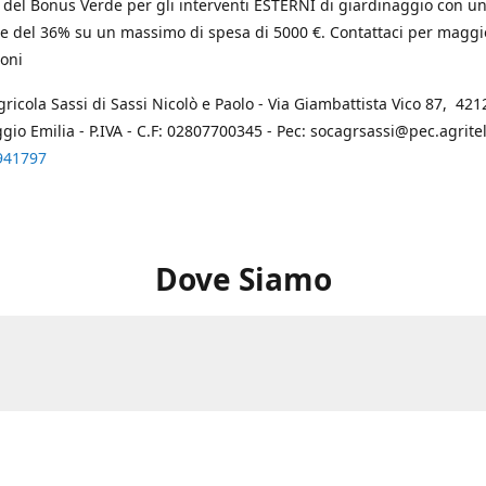
 del Bonus Verde per gli interventi ESTERNI di giardinaggio con u
e del 36% su un massimo di spesa di 5000 €. Contattaci per maggi
oni
gricola Sassi di Sassi Nicolò e Paolo - Via Giambattista Vico 87, 4212
ggio Emilia - P.IVA - C.F: 02807700345 - Pec: socagrsassi@pec.agritel.
941797
Dove Siamo