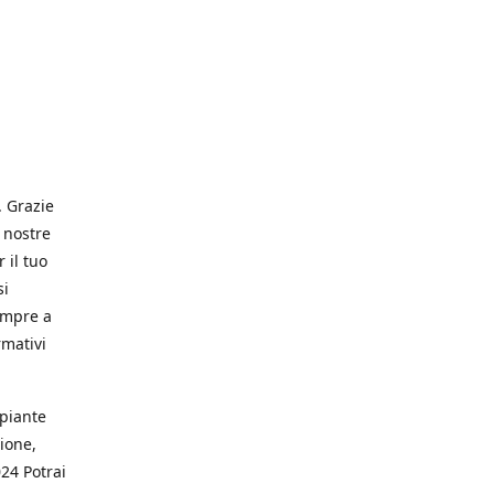
. Grazie
 nostre
 il tuo
si
empre a
rmativi
 piante
ione,
024 Potrai