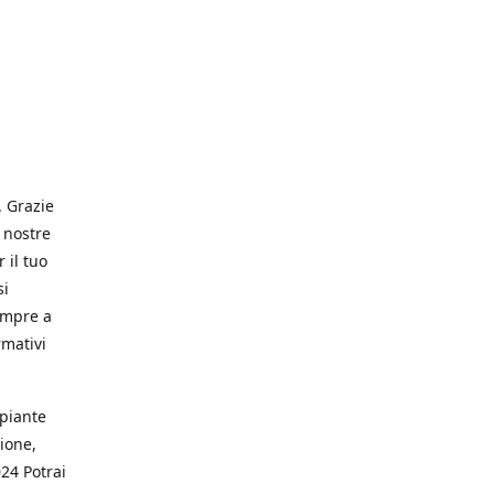
. Grazie
 nostre
 il tuo
si
empre a
rmativi
 piante
ione,
024 Potrai