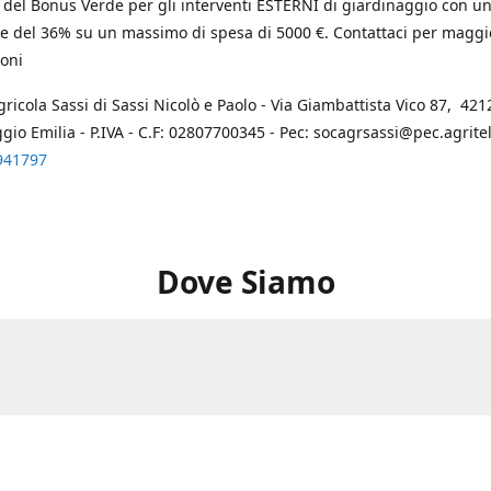
 del Bonus Verde per gli interventi ESTERNI di giardinaggio con u
e del 36% su un massimo di spesa di 5000 €. Contattaci per maggi
oni
gricola Sassi di Sassi Nicolò e Paolo - Via Giambattista Vico 87, 4212
ggio Emilia - P.IVA - C.F: 02807700345 - Pec: socagrsassi@pec.agritel.
941797
Dove Siamo