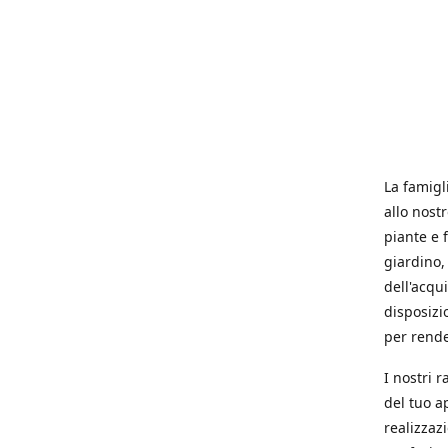
La famigl
allo nost
piante e f
giardino, 
dell'acqu
disposizi
per rende
I nostri 
del tuo a
realizzaz