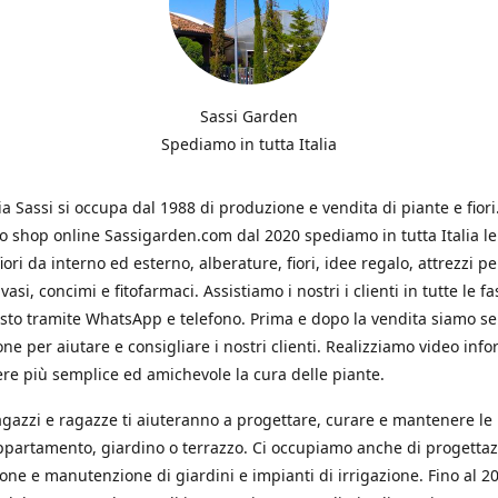
Sassi Garden
Spediamo in tutta Italia
ia Sassi si occupa dal 1988 di produzione e vendita di piante e fiori
ro shop online Sassigarden.com dal 2020 spediamo in tutta Italia le
iori da interno ed esterno, alberature, fiori, idee regalo, attrezzi per
vasi, concimi e fitofarmaci. Assistiamo i nostri i clienti in tutte le fa
isto tramite WhatsApp e telefono. Prima e dopo la vendita siamo s
one per aiutare e consigliare i nostri clienti. Realizziamo video info
re più semplice ed amichevole la cura delle piante.
ragazzi e ragazze ti aiuteranno a progettare, curare e mantenere le
ppartamento, giardino o terrazzo. Ci occupiamo anche di progettaz
ione e manutenzione di giardini e impianti di irrigazione. Fino al 2