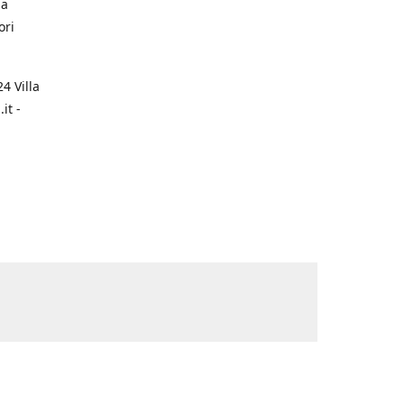
na
ori
4 Villa
it -