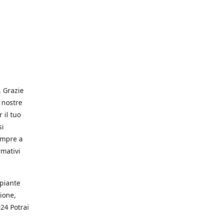
. Grazie
 nostre
 il tuo
si
empre a
rmativi
 piante
ione,
024 Potrai