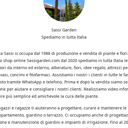
Sassi Garden
Spediamo in tutta Italia
ia Sassi si occupa dal 1988 di produzione e vendita di piante e fiori
ro shop online Sassigarden.com dal 2020 spediamo in tutta Italia le
iori da interno ed esterno, alberature, fiori, idee regalo, attrezzi per
vasi, concimi e fitofarmaci. Assistiamo i nostri i clienti in tutte le fa
isto tramite WhatsApp e telefono. Prima e dopo la vendita siamo s
one per aiutare e consigliare i nostri clienti. Realizziamo video info
re più semplice ed amichevole la cura delle piante.
ragazzi e ragazze ti aiuteranno a progettare, curare e mantenere le
ppartamento, giardino o terrazzo. Ci occupiamo anche di progettaz
ione e manutenzione di giardini e impianti di irrigazione. Fino al 2