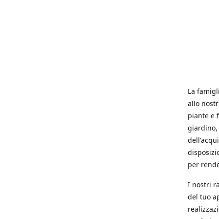
La famigl
allo nost
piante e f
giardino, 
dell'acqu
disposizi
per rende
I nostri 
del tuo a
realizzaz