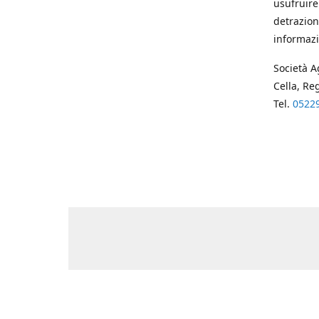
usufruire
detrazion
informazi
Società A
Cella, Re
Tel.
0522