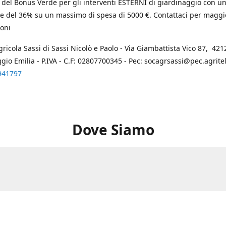
 del Bonus Verde per gli interventi ESTERNI di giardinaggio con u
e del 36% su un massimo di spesa di 5000 €. Contattaci per maggi
oni
gricola Sassi di Sassi Nicolò e Paolo - Via Giambattista Vico 87, 4212
ggio Emilia - P.IVA - C.F: 02807700345 - Pec: socagrsassi@pec.agritel.
941797
Dove Siamo