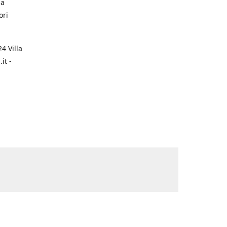
na
ori
4 Villa
it -