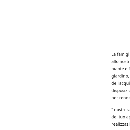
La famigl
allo nost
piante e f
giardino, 
dell'acqu
disposizi
per rende
I nostri 
del tuo a
realizzaz