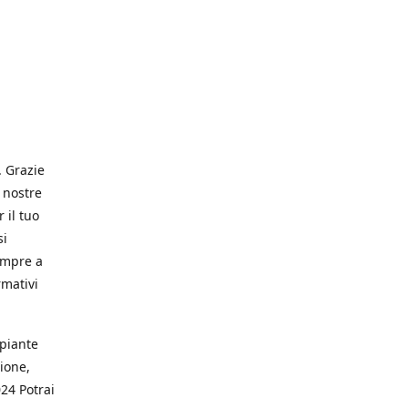
. Grazie
 nostre
 il tuo
si
empre a
rmativi
 piante
ione,
024 Potrai