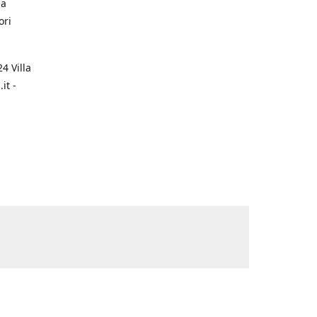
na
ori
4 Villa
it -