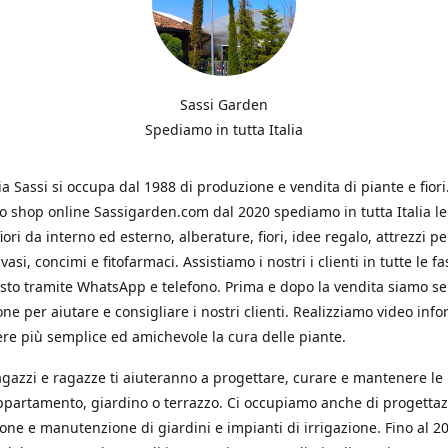
Sassi Garden
Spediamo in tutta Italia
ia Sassi si occupa dal 1988 di produzione e vendita di piante e fiori
ro shop online Sassigarden.com dal 2020 spediamo in tutta Italia le
iori da interno ed esterno, alberature, fiori, idee regalo, attrezzi per
vasi, concimi e fitofarmaci. Assistiamo i nostri i clienti in tutte le fa
isto tramite WhatsApp e telefono. Prima e dopo la vendita siamo s
one per aiutare e consigliare i nostri clienti. Realizziamo video info
re più semplice ed amichevole la cura delle piante.
ragazzi e ragazze ti aiuteranno a progettare, curare e mantenere le
ppartamento, giardino o terrazzo. Ci occupiamo anche di progettaz
ione e manutenzione di giardini e impianti di irrigazione. Fino al 2