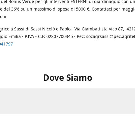
 del Bonus Verde per gli interventi ESTERNI di giardinaggio con u
e del 36% su un massimo di spesa di 5000 €. Contattaci per maggi
oni
gricola Sassi di Sassi Nicolò e Paolo - Via Giambattista Vico 87, 4212
ggio Emilia - P.IVA - C.F: 02807700345 - Pec: socagrsassi@pec.agritel.
941797
Dove Siamo