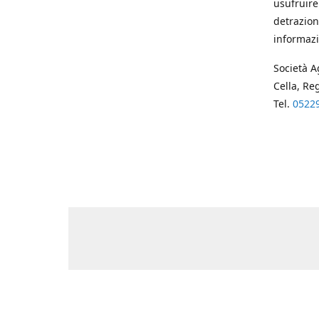
usufruire
detrazion
informazi
Società A
Cella, Re
Tel.
0522