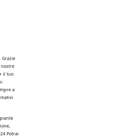
. Grazie
 nostre
 il tuo
si
empre a
rmativi
 piante
ione,
024 Potrai