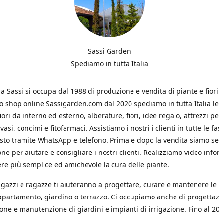
Sassi Garden
Spediamo in tutta Italia
ia Sassi si occupa dal 1988 di produzione e vendita di piante e fiori
ro shop online Sassigarden.com dal 2020 spediamo in tutta Italia le
iori da interno ed esterno, alberature, fiori, idee regalo, attrezzi per
vasi, concimi e fitofarmaci. Assistiamo i nostri i clienti in tutte le fa
isto tramite WhatsApp e telefono. Prima e dopo la vendita siamo s
one per aiutare e consigliare i nostri clienti. Realizziamo video info
re più semplice ed amichevole la cura delle piante.
ragazzi e ragazze ti aiuteranno a progettare, curare e mantenere le
ppartamento, giardino o terrazzo. Ci occupiamo anche di progettaz
ione e manutenzione di giardini e impianti di irrigazione. Fino al 2