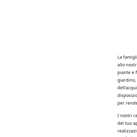
La famigl
allo nost
piante e f
giardino, 
dell'acqu
disposizi
per rende
I nostri 
del tuo a
realizzaz