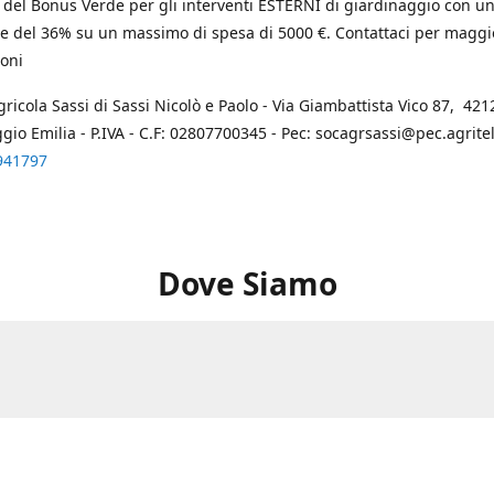
 del Bonus Verde per gli interventi ESTERNI di giardinaggio con u
e del 36% su un massimo di spesa di 5000 €. Contattaci per maggi
oni
gricola Sassi di Sassi Nicolò e Paolo - Via Giambattista Vico 87, 4212
ggio Emilia - P.IVA - C.F: 02807700345 - Pec: socagrsassi@pec.agritel.
941797
Dove Siamo