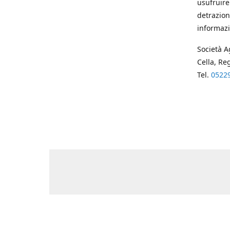
usufruire
detrazion
informazi
Società A
Cella, Re
Tel.
0522