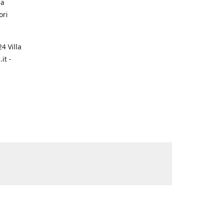
na
ori
4 Villa
it -