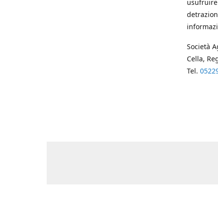
usufruire
detrazion
informazi
Società A
Cella, Re
Tel.
0522