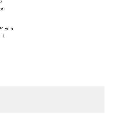
na
ori
4 Villa
it -