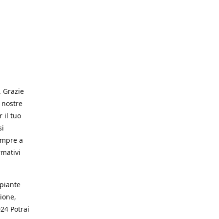
. Grazie
 nostre
 il tuo
si
empre a
rmativi
 piante
ione,
024 Potrai