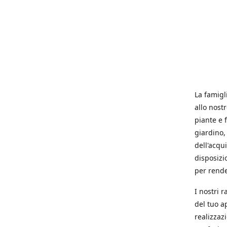
La famigl
allo nost
piante e f
giardino, 
dell'acqu
disposizi
per rende
I nostri 
del tuo a
realizzaz