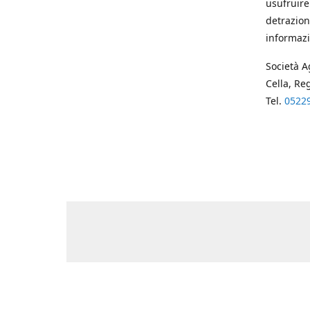
usufruire
detrazion
informazi
Società A
Cella, Re
Tel.
0522