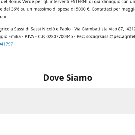
 del Bonus Verde per gli interventi ESTERNI di giardinaggio con u
e del 36% su un massimo di spesa di 5000 €. Contattaci per maggi
oni
gricola Sassi di Sassi Nicolò e Paolo - Via Giambattista Vico 87, 4212
ggio Emilia - P.IVA - C.F: 02807700345 - Pec: socagrsassi@pec.agritel.
941797
Dove Siamo