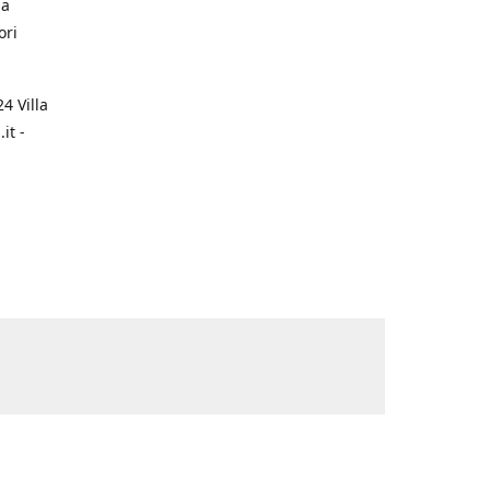
na
ori
4 Villa
it -