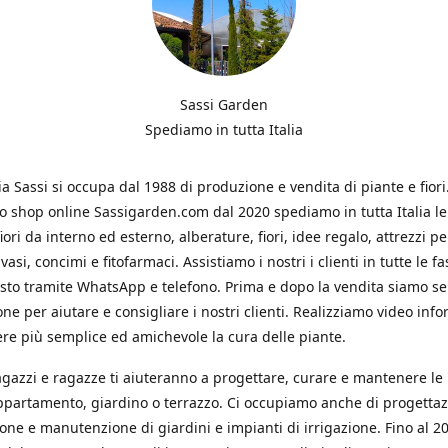
Sassi Garden
Spediamo in tutta Italia
ia Sassi si occupa dal 1988 di produzione e vendita di piante e fiori
ro shop online Sassigarden.com dal 2020 spediamo in tutta Italia le
iori da interno ed esterno, alberature, fiori, idee regalo, attrezzi per
vasi, concimi e fitofarmaci. Assistiamo i nostri i clienti in tutte le fa
isto tramite WhatsApp e telefono. Prima e dopo la vendita siamo s
one per aiutare e consigliare i nostri clienti. Realizziamo video info
re più semplice ed amichevole la cura delle piante.
ragazzi e ragazze ti aiuteranno a progettare, curare e mantenere le
ppartamento, giardino o terrazzo. Ci occupiamo anche di progettaz
ione e manutenzione di giardini e impianti di irrigazione. Fino al 2