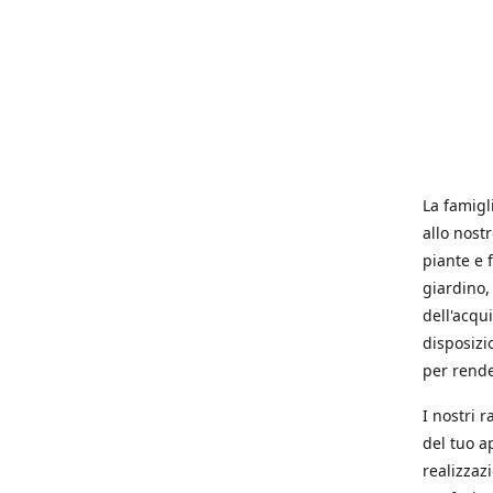
La famigl
allo nost
piante e f
giardino, 
dell'acqu
disposizi
per rende
I nostri 
del tuo a
realizzaz