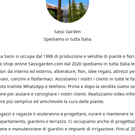
Sassi Garden
Spediamo in tutta Italia
ia Sassi si occupa dal 1988 di produzione e vendita di piante e fiori
ro shop online Sassigarden.com dal 2020 spediamo in tutta Italia le
iori da interno ed esterno, alberature, fiori, idee regalo, attrezzi per
vasi, concimi e fitofarmaci. Assistiamo i nostri i clienti in tutte le fa
isto tramite WhatsApp e telefono. Prima e dopo la vendita siamo s
one per aiutare e consigliare i nostri clienti. Realizziamo video info
re più semplice ed amichevole la cura delle piante.
ragazzi e ragazze ti aiuteranno a progettare, curare e mantenere le
ppartamento, giardino o terrazzo. Ci occupiamo anche di progettaz
ione e manutenzione di giardini e impianti di irrigazione. Fino al 2