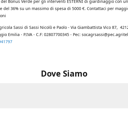
 del Bonus Verde per gli interventi ESTERNI di giardinaggio con u
e del 36% su un massimo di spesa di 5000 €. Contattaci per maggi
oni
gricola Sassi di Sassi Nicolò e Paolo - Via Giambattista Vico 87, 4212
ggio Emilia - P.IVA - C.F: 02807700345 - Pec: socagrsassi@pec.agritel.
941797
Dove Siamo