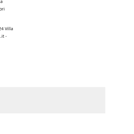
na
ori
4 Villa
it -