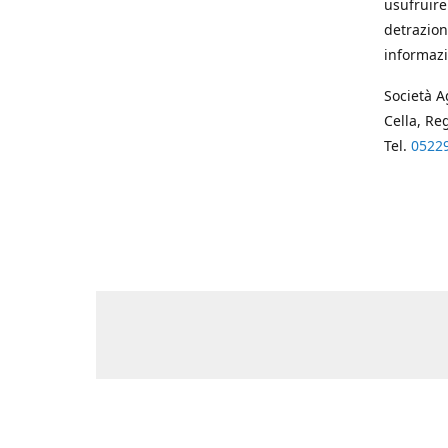
usufruire
detrazion
informazi
Società A
Cella, Re
Tel.
0522