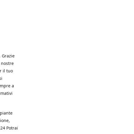
. Grazie
 nostre
 il tuo
si
empre a
rmativi
 piante
ione,
024 Potrai