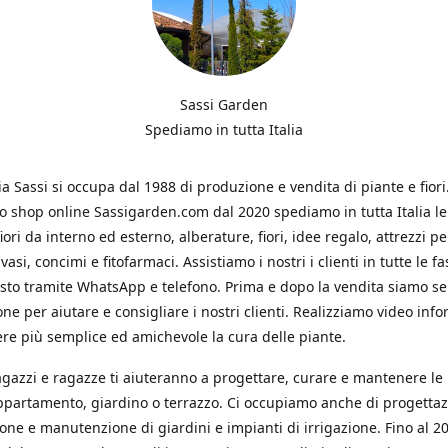
Sassi Garden
Spediamo in tutta Italia
ia Sassi si occupa dal 1988 di produzione e vendita di piante e fiori
ro shop online Sassigarden.com dal 2020 spediamo in tutta Italia le
iori da interno ed esterno, alberature, fiori, idee regalo, attrezzi per
vasi, concimi e fitofarmaci. Assistiamo i nostri i clienti in tutte le fa
isto tramite WhatsApp e telefono. Prima e dopo la vendita siamo s
one per aiutare e consigliare i nostri clienti. Realizziamo video info
re più semplice ed amichevole la cura delle piante.
ragazzi e ragazze ti aiuteranno a progettare, curare e mantenere le
ppartamento, giardino o terrazzo. Ci occupiamo anche di progettaz
ione e manutenzione di giardini e impianti di irrigazione. Fino al 2