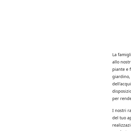
La famigl
allo nost
piante e f
giardino, 
dell'acqu
disposizi
per rende
I nostri 
del tuo a
realizzaz