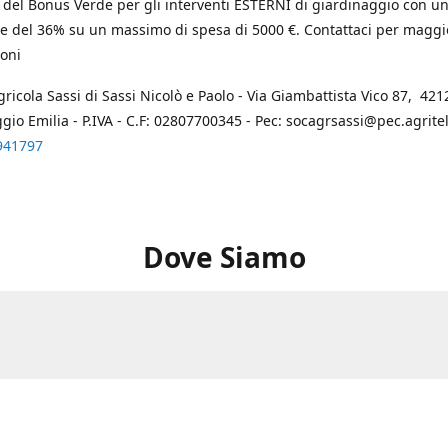
 del Bonus Verde per gli interventi ESTERNI di giardinaggio con u
e del 36% su un massimo di spesa di 5000 €. Contattaci per maggi
oni
gricola Sassi di Sassi Nicolò e Paolo - Via Giambattista Vico 87, 4212
ggio Emilia - P.IVA - C.F: 02807700345 - Pec: socagrsassi@pec.agritel.
941797
Dove Siamo