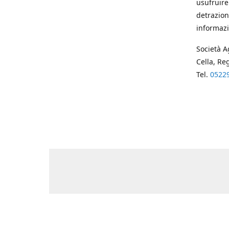
usufruire
detrazion
informazi
Società A
Cella, Re
Tel.
0522