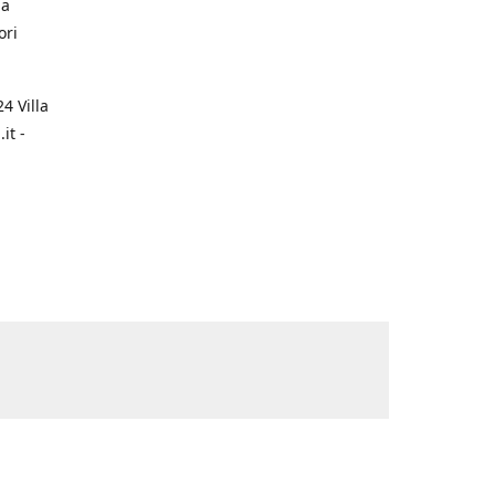
na
ori
4 Villa
it -