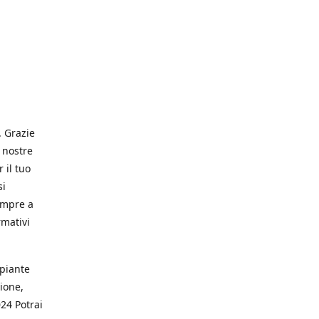
. Grazie
 nostre
 il tuo
si
empre a
rmativi
 piante
ione,
024 Potrai