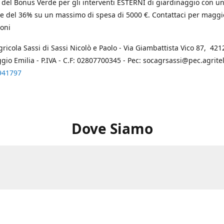
 del Bonus Verde per gli interventi ESTERNI di giardinaggio con u
e del 36% su un massimo di spesa di 5000 €. Contattaci per maggi
oni
gricola Sassi di Sassi Nicolò e Paolo - Via Giambattista Vico 87, 4212
ggio Emilia - P.IVA - C.F: 02807700345 - Pec: socagrsassi@pec.agritel.
941797
Dove Siamo