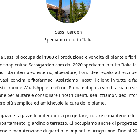
Sassi Garden
Spediamo in tutta Italia
ia Sassi si occupa dal 1988 di produzione e vendita di piante e fiori
ro shop online Sassigarden.com dal 2020 spediamo in tutta Italia le
iori da interno ed esterno, alberature, fiori, idee regalo, attrezzi per
vasi, concimi e fitofarmaci. Assistiamo i nostri i clienti in tutte le fa
isto tramite WhatsApp e telefono. Prima e dopo la vendita siamo s
one per aiutare e consigliare i nostri clienti. Realizziamo video info
re più semplice ed amichevole la cura delle piante.
ragazzi e ragazze ti aiuteranno a progettare, curare e mantenere le
ppartamento, giardino o terrazzo. Ci occupiamo anche di progettaz
ione e manutenzione di giardini e impianti di irrigazione. Fino al 2