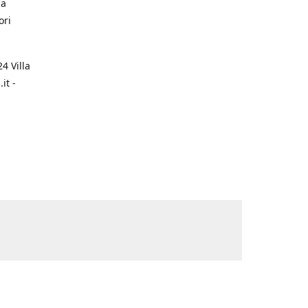
na
ori
4 Villa
it -