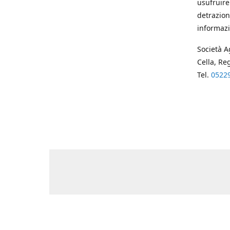
usufruire
detrazion
informazi
Società A
Cella, Re
Tel.
0522