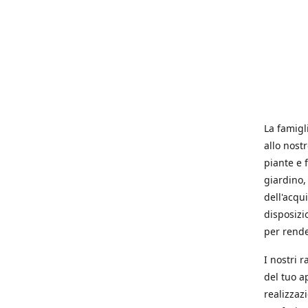
La famigl
allo nost
piante e f
giardino, 
dell'acqu
disposizi
per rende
I nostri 
del tuo a
realizzaz