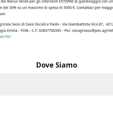
 del Bonus Verde per gli interventi ESTERNI di giardinaggio con u
e del 36% su un massimo di spesa di 5000 €. Contattaci per maggi
oni
gricola Sassi di Sassi Nicolò e Paolo - Via Giambattista Vico 87, 4212
ggio Emilia - P.IVA - C.F: 02807700345 - Pec: socagrsassi@pec.agritel.
941797
Dove Siamo