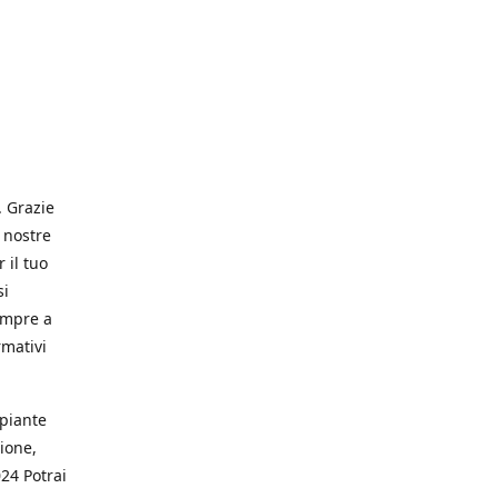
. Grazie
 nostre
 il tuo
si
empre a
rmativi
 piante
ione,
024 Potrai