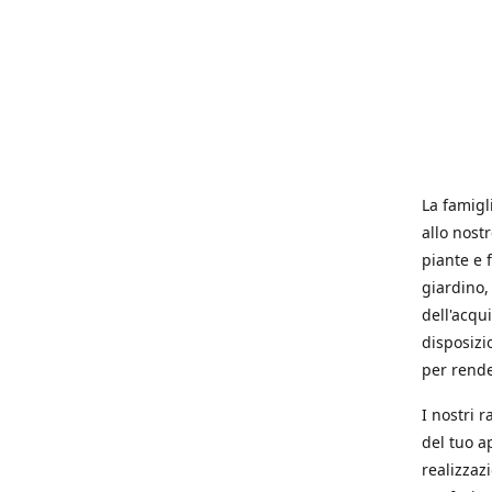
La famigl
allo nost
piante e f
giardino, 
dell'acqu
disposizi
per rende
I nostri 
del tuo a
realizzaz