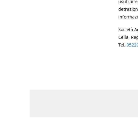
usufruire
detrazion
informazi
Società A
Cella, Re
Tel.
0522