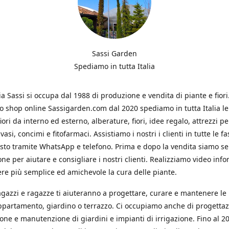
Sassi Garden
Spediamo in tutta Italia
ia Sassi si occupa dal 1988 di produzione e vendita di piante e fiori
ro shop online Sassigarden.com dal 2020 spediamo in tutta Italia le
iori da interno ed esterno, alberature, fiori, idee regalo, attrezzi per
vasi, concimi e fitofarmaci. Assistiamo i nostri i clienti in tutte le fa
isto tramite WhatsApp e telefono. Prima e dopo la vendita siamo s
one per aiutare e consigliare i nostri clienti. Realizziamo video info
re più semplice ed amichevole la cura delle piante.
ragazzi e ragazze ti aiuteranno a progettare, curare e mantenere le
ppartamento, giardino o terrazzo. Ci occupiamo anche di progettaz
ione e manutenzione di giardini e impianti di irrigazione. Fino al 2