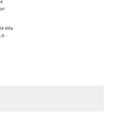
na
ori
4 Villa
it -