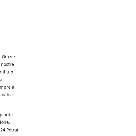
. Grazie
 nostre
 il tuo
si
empre a
rmativi
 piante
ione,
024 Potrai