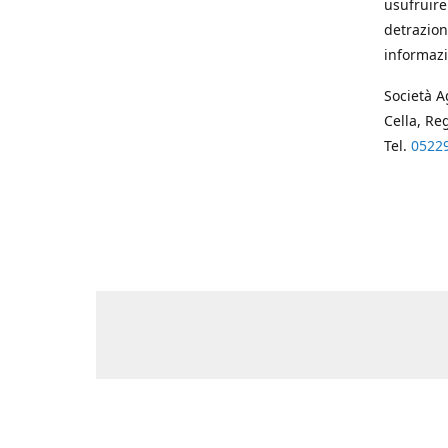
usufruire
detrazion
informazi
Società A
Cella, Re
Tel.
0522