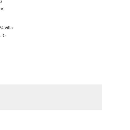
na
ori
4 Villa
it -