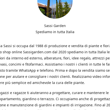
Sassi Garden
Spediamo in tutta Italia
ia Sassi si occupa dal 1988 di produzione e vendita di piante e fiori
ro shop online Sassigarden.com dal 2020 spediamo in tutta Italia le
iori da interno ed esterno, alberature, fiori, idee regalo, attrezzi per
vasi, concimi e fitofarmaci. Assistiamo i nostri i clienti in tutte le fa
isto tramite WhatsApp e telefono. Prima e dopo la vendita siamo s
one per aiutare e consigliare i nostri clienti. Realizziamo video info
re più semplice ed amichevole la cura delle piante.
ragazzi e ragazze ti aiuteranno a progettare, curare e mantenere le
ppartamento, giardino o terrazzo. Ci occupiamo anche di progettaz
ione e manutenzione di giardini e impianti di irrigazione. Fino al 2