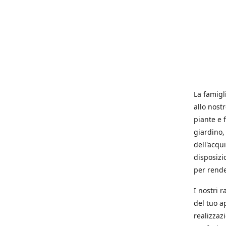
La famigl
allo nost
piante e f
giardino, 
dell'acqu
disposizi
per rende
I nostri 
del tuo a
realizzaz