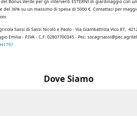
 del Bonus Verde per gli interventi ESTERNI di giardinaggio con u
e del 36% su un massimo di spesa di 5000 €. Contattaci per maggi
oni
gricola Sassi di Sassi Nicolò e Paolo - Via Giambattista Vico 87, 4212
ggio Emilia - P.IVA - C.F: 02807700345 - Pec: socagrsassi@pec.agritel.
941797
Dove Siamo