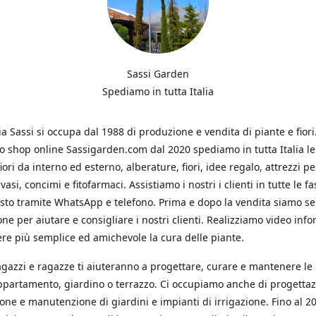
Sassi Garden
Spediamo in tutta Italia
ia Sassi si occupa dal 1988 di produzione e vendita di piante e fiori
ro shop online Sassigarden.com dal 2020 spediamo in tutta Italia le
iori da interno ed esterno, alberature, fiori, idee regalo, attrezzi per
vasi, concimi e fitofarmaci. Assistiamo i nostri i clienti in tutte le fa
isto tramite WhatsApp e telefono. Prima e dopo la vendita siamo s
one per aiutare e consigliare i nostri clienti. Realizziamo video info
re più semplice ed amichevole la cura delle piante.
ragazzi e ragazze ti aiuteranno a progettare, curare e mantenere le
ppartamento, giardino o terrazzo. Ci occupiamo anche di progettaz
ione e manutenzione di giardini e impianti di irrigazione. Fino al 2