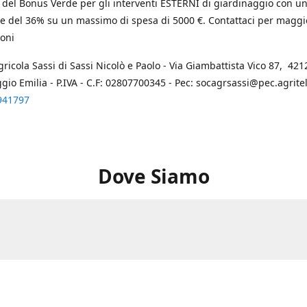
 del Bonus Verde per gli interventi ESTERNI di giardinaggio con u
e del 36% su un massimo di spesa di 5000 €. Contattaci per maggi
oni
gricola Sassi di Sassi Nicolò e Paolo - Via Giambattista Vico 87, 4212
ggio Emilia - P.IVA - C.F: 02807700345 - Pec: socagrsassi@pec.agritel.
941797
Dove Siamo