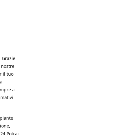
. Grazie
 nostre
 il tuo
si
empre a
rmativi
 piante
ione,
024 Potrai