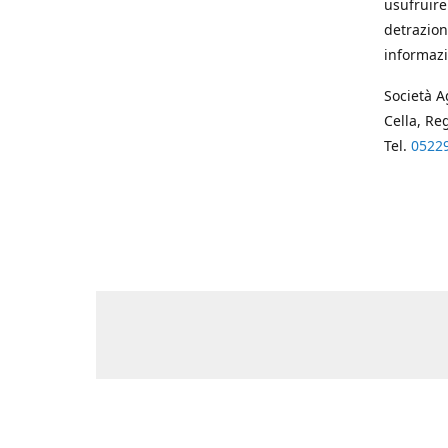
usufruire
detrazion
informazi
Società A
Cella, Re
Tel.
0522