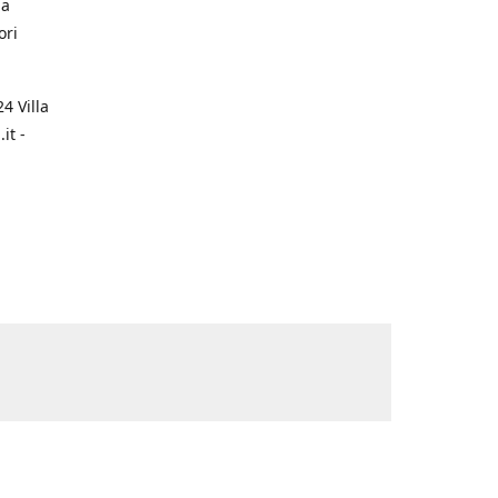
na
ori
4 Villa
it -