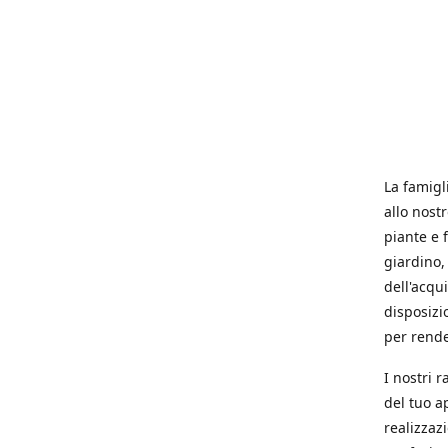
La famigl
allo nost
piante e f
giardino, 
dell'acqu
disposizi
per rende
I nostri 
del tuo a
realizzaz